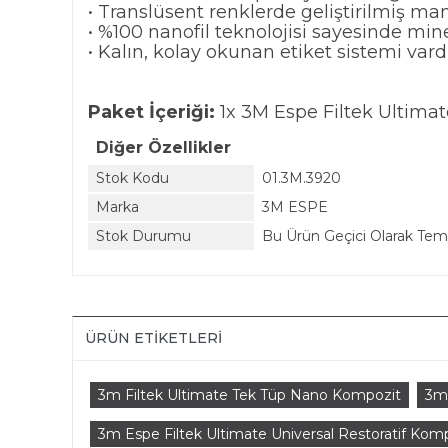
• Translüsent renklerde geliştirilmiş ma
• %100 nanofil teknolojisi sayesinde min
• Kalın, kolay okunan etiket sistemi vardı
Paket İçeriği:
1x 3M Espe Filtek Ultimat
Diğer Özellikler
Stok Kodu
01.3M.3920
Marka
3M ESPE
Stok Durumu
Bu Ürün Geçici Olarak Te
ÜRÜN ETIKETLERI
3m Filtek Ultimate Tek Tüp Nano Kompozit
3m
3m Espe Filtek Ultimate Universal Restoratif Kom