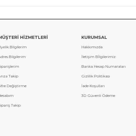
MÜŞTERİ HİZMETLERİ
KURUMSAL
yelik Bilgilerim
Hakkımızda
dres Bilgilerim
İletişim Bİlgilerimiz
iparişlerim
Banka Hesap Numaraları
rıza Takip
Gizlilik Politikası
ifre Değiştirme
İade Koşulları
Hesabım
3D Güvenli Ödeme
ipariş Takip