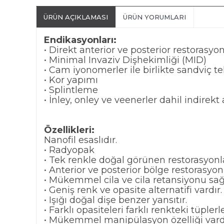
ÜRÜN AÇIKLAMASI
ÜRÜN YORUMLARI
Endikasyonları:
• Direkt anterior ve posterior restorasyonlar 
• Minimal Invaziv Dişhekimliği (MID)
• Cam iyonomerler ile birlikte sandviç te
• Kor yapımı
• Splintleme
• İnley, onley ve veenerler dahil indirekt
Özellikleri:
Nanofil esaslıdır.
• Radyopak
• Tek renkle doğal görünen restorasyonl
• Anterior ve posterior bölge restorasyo
• Mükemmel cila ve cila retansiyonu sağ
• Geniş renk ve opasite alternatifi vardır.
• Işığı doğal dişe benzer yansıtır.
• Farklı opasiteleri farklı renkteki tüplerle
• Mükemmel manipülasyon özelliği vardı