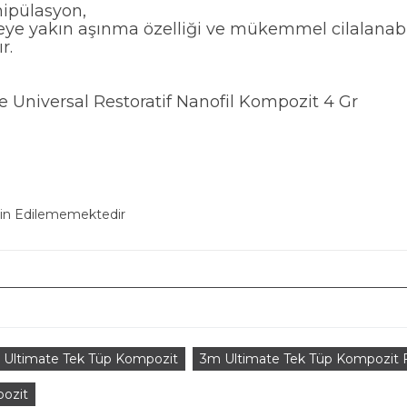
nipülasyon,
eye yakın aşınma özelliği ve mükemmel cilalanabili
r.
e Universal Restoratif Nanofil Kompozit 4 Gr
min Edilememektedir
 Ultimate Tek Tüp Kompozit
3m Ultimate Tek Tüp Kompozit F
pozit