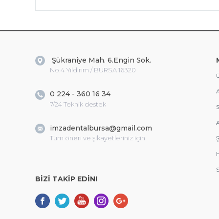
Şükraniye Mah. 6.Engin Sok.
No.4 Yıldırım / BURSA 16320
Ü
A
0 224 - 360 16 34
7/24 Teknik destek
S
A
imzadentalbursa@gmail.com
Tüm öneri ve şikayetleriniz için
Ş
S
BİZİ TAKİP EDİN!