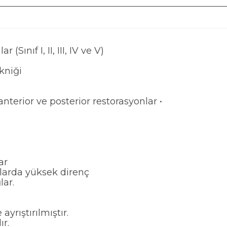
(Sınıf I, II, III, IV ve V)
kniği
 anterior ve posterior restorasyonlar •
ar
nlarda yüksek direnç
lar.
 ayrıştırılmıştır.
r.