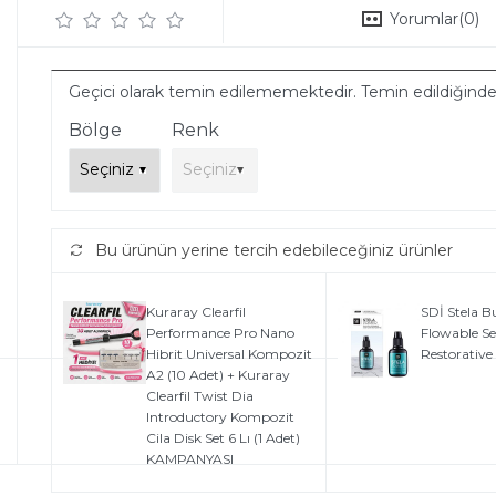
Yorumlar
(0)
Geçici olarak temin edilememektedir. Temin edildiğind
Bölge
Renk
Bu ürünün yerine tercih edebileceğiniz ürünler
Kuraray Clearfil
SDİ Stela Bu
Performance Pro Nano
Flowable Se
Hibrit Universal Kompozit
Restorative
A2 (10 Adet) + Kuraray
Clearfil Twist Dia
Introductory Kompozit
Cila Disk Set 6 Lı (1 Adet)
KAMPANYASI