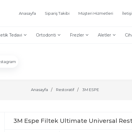
Anasayfa
Sipariş Takibi
Müşteri Hizmetleri
İleti
etik Tedavi
Ortodonti
Frezler
Aletler
Cih
nstagram
Anasayfa
Restoratif
3M ESPE
3M Espe Filtek Ultimate Universal Rest