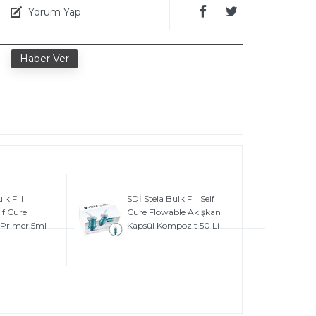
Yorum Yap
e
lk Fill
SDİ Stela Bulk Fill Self
lf Cure
Cure Flowable Akışkan
 Primer 5ml
Kapsül Kompozit 50 Li