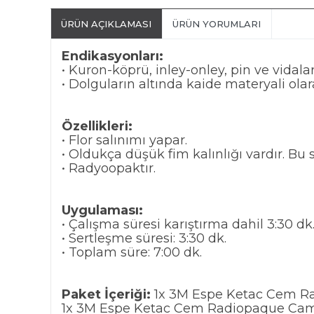
ÜRÜN AÇIKLAMASI
ÜRÜN YORUMLARI
Endikasyonları:
• Kuron-köprü, inley-onley, pin ve vidal
• Dolguların altında kaide materyali olara
Özellikleri:
• Flor salınımı yapar.
• Oldukça düşük fim kalınlığı vardır. B
• Radyoopaktır.
Uygulaması:
• Çalışma süresi karıştırma dahil 3:30 dk
• Sertleşme süresi: 3:30 dk.
• Toplam süre: 7:00 dk.
Paket İçeriği:
1x 3M Espe Ketac Cem Ra
1x 3M Espe Ketac Cem Radiopaque Cami