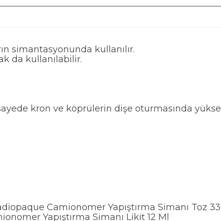
arın simantasyonunda kullanılır.
k da kullanılabilir.
u sayede kron ve köprülerin dişe oturmasında yükse
.
diopaque Camionomer Yapıştırma Simanı Toz 33
onomer Yapıştırma Simanı Likit 12 Ml