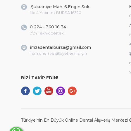
Şükraniye Mah. 6.Engin Sok.
No.4 Yıldırım / BURSA 16320
Ü
A
0 224 - 360 16 34
7/24 Teknik destek
S
A
imzadentalbursa@gmail.com
Tüm öneri ve şikayetleriniz için
Ş
S
BİZİ TAKİP EDİN!
Türkiye'nin En Büyük Online Dental Alışveriş Merkezi