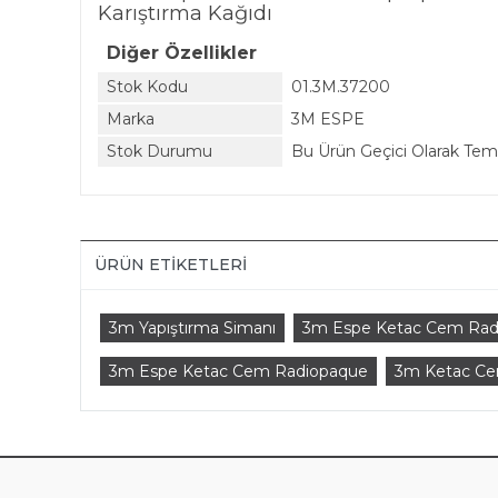
Karıştırma Kağıdı
Diğer Özellikler
Stok Kodu
01.3M.37200
Marka
3M ESPE
Stok Durumu
Bu Ürün Geçici Olarak Te
ÜRÜN ETIKETLERI
3m Yapıştırma Simanı
3m Espe Ketac Cem Radi
3m Espe Ketac Cem Radiopaque
3m Ketac Ce