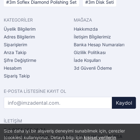
3m Soflex Diamond Polishing Set
3m Disk Seti
KATEGORİLER
MAĞAZA
Üyelik Bilgilerim
Hakkımızda
Adres Bilgilerim
İletişim Bİlgilerimiz
Siparişlerim
Banka Hesap Numaraları
Arıza Takip
Gizlilik Politikası
Şifre Değiştirme
İade Koşulları
Hesabım
3d Güvenli Ödeme
Sipariş Takip
E-POSTA LİSTESİNE KAYIT OL
Kaydol
İLETİŞİM
Tel: 0224 360 16 34
Size daha iyi bir alışveriş deneyimi sunabilmek için, çerezler
Adres: Şükraniye Mah. 6.Engin Sok. No.4 Yıldırım / BURSA
(cookies) kullanıyoruz. Detaylı bilgi için
kişisel verilerin