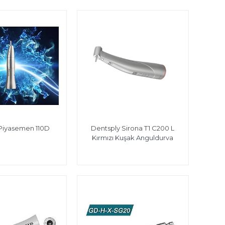
 Piyasemen 110D
Dentsply Sirona T1 C200 L
Kırmızı Kuşak Anguldurva