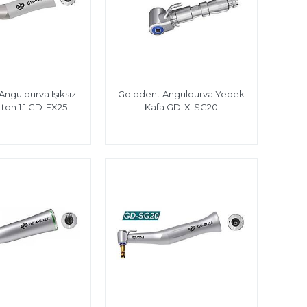
nguldurva Işıksız
Golddent Anguldurva Yedek
ton 1:1 GD-FX25
Kafa GD-X-SG20