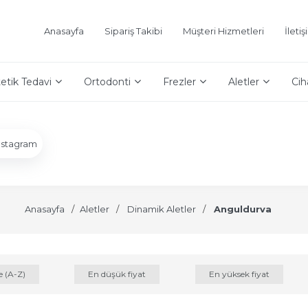
Anasayfa
Sipariş Takibi
Müşteri Hizmetleri
İleti
etik Tedavi
Ortodonti
Frezler
Aletler
Cih
nstagram
Anasayfa
Aletler
Dinamik Aletler
Anguldurva
e (A-Z)
En düşük fiyat
En yüksek fiyat