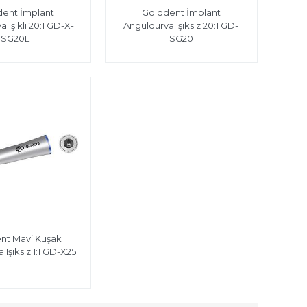
dent İmplant
Golddent İmplant
 Işıklı 20:1 GD-X-
Anguldurva Işıksız 20:1 GD-
SG20L
SG20
nt Mavi Kuşak
 Işıksız 1:1 GD-X25