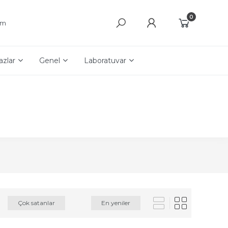
0
şim
azlar
Genel
Laboratuvar
Çok satanlar
En yeniler