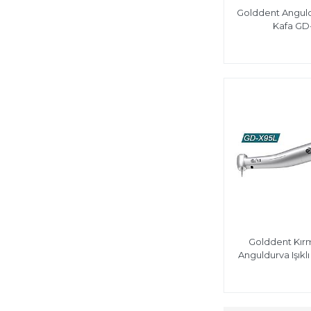
Golddent Angul
Kafa GD
Golddent Kırm
Anguldurva Işıkl