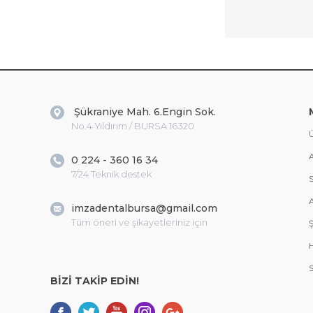
Şükraniye Mah. 6.Engin Sok.
No.4 Yıldırım / BURSA 16320
Ü
A
0 224 - 360 16 34
7/24 Teknik destek
S
A
imzadentalbursa@gmail.com
Tüm öneri ve şikayetleriniz için
Ş
S
BİZİ TAKİP EDİN!