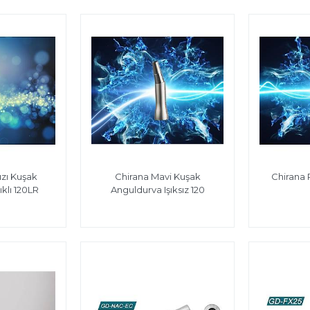
ızı Kuşak
Chirana Mavi Kuşak
Chirana
ıklı 120LR
Anguldurva Işıksız 120