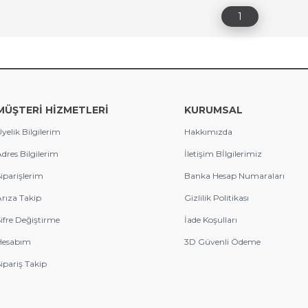
1
MÜŞTERİ HİZMETLERİ
KURUMSAL
yelik Bilgilerim
Hakkımızda
dres Bilgilerim
İletişim Bİlgilerimiz
iparişlerim
Banka Hesap Numaraları
rıza Takip
Gizlilik Politikası
ifre Değiştirme
İade Koşulları
Hesabım
3D Güvenli Ödeme
ipariş Takip