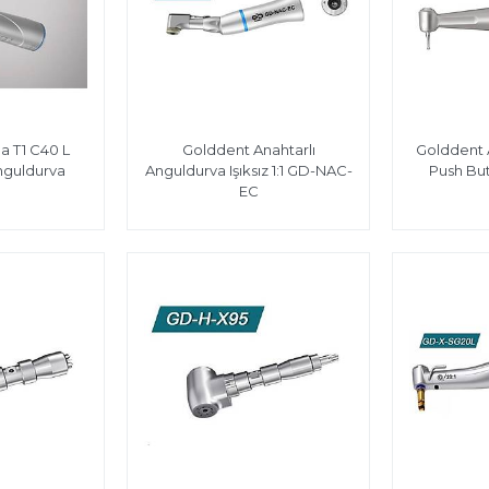
a T1 C40 L
Golddent Anahtarlı
Golddent A
nguldurva
Anguldurva Işıksız 1:1 GD-NAC-
Push But
EC