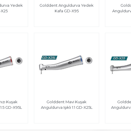
durva Yedek
Golddent Anguldurva Yedek
Gold
-X25
Kafa GD-X95
Anguldurva
ızı Kuşak
Golddent Mavi Kuşak
Goldde
ı 1:5 GD-X95L
Anguldurva Işıklı 1:1 GD-X25L
Anguldurva