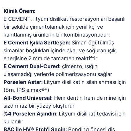
Klinik Önem:
E CEMENT, lityum disilikat restorasyonları başarılı
bir şekilde çimentolamak için yenilikçi ve
kanıtlanmış ürünlerin bir kombinasyonudur:
E Cement Işıkla Sertleşen:
Siman öğütülmüş
simanlar boşlukları içinde akar ve soğuran ışık
enerjisine 2 mm'de tamamen reaktiftir
E Cement Dual-Cured:
çimento, ışığın
ulaşamadığı yerlerde polimerizasyonu sağlar
Porselen Astar:
Lityum disilikatın silanlanması için
(örn. IPS e.max®*)
All-Bond Universal:
Hem dentin hem de mine için
sızdırmaz bir yüzey oluşturur
%4 Porselen Aşındırı:
Lityum disilikat tedavisi için
kullanılır
BAC ile HV® Etch'i Seçin:
Bonding öncesi diş