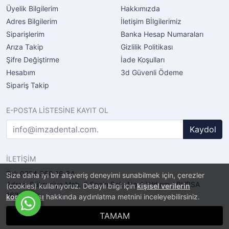
Üyelik Bilgilerim
Hakkımızda
Adres Bilgilerim
İletişim Bİlgilerimiz
Siparişlerim
Banka Hesap Numaraları
Arıza Takip
Gizlilik Politikası
Şifre Değiştirme
İade Koşulları
Hesabım
3d Güvenli Ödeme
Sipariş Takip
E-POSTA LİSTESİNE KAYIT OL
Kaydol
İLETİŞİM
Tel: 0224 360 16 34
Size daha iyi bir alışveriş deneyimi sunabilmek için, çerezler
Adres: Şükraniye Mah. 6.Engin Sok. No.4 Yıldırım / BURSA
(cookies) kullanıyoruz. Detaylı bilgi için
kişisel verilerin
16320
korunması
hakkında aydınlatma metnini inceleyebilirsiniz.
TAMAM
®
PlatinMarket
E-Ticaret Sistemi
İle Hazırlanmıştır.