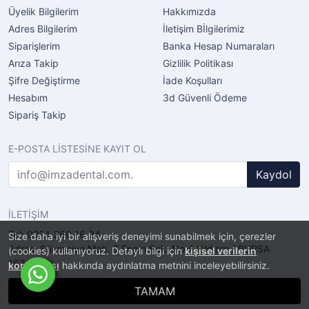
Üyelik Bilgilerim
Hakkımızda
Adres Bilgilerim
İletişim Bİlgilerimiz
Siparişlerim
Banka Hesap Numaraları
Arıza Takip
Gizlilik Politikası
Şifre Değiştirme
İade Koşulları
Hesabım
3d Güvenli Ödeme
Sipariş Takip
E-POSTA LİSTESİNE KAYIT OL
Kaydol
İLETİŞİM
Tel: 0224 360 16 34
Size daha iyi bir alışveriş deneyimi sunabilmek için, çerezler
Adres: Şükraniye Mah. 6.Engin Sok. No.4 Yıldırım / BURSA
(cookies) kullanıyoruz. Detaylı bilgi için
kişisel verilerin
16320
korunması
hakkında aydınlatma metnini inceleyebilirsiniz.
TAMAM
®
PlatinMarket
E-Ticaret Sistemi
İle Hazırlanmıştır.