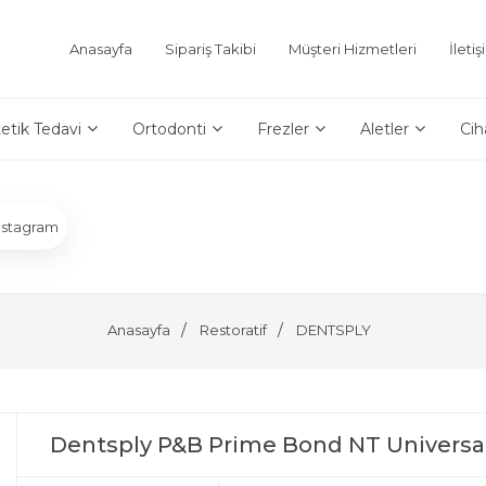
Anasayfa
Sipariş Takibi
Müşteri Hizmetleri
İleti
etik Tedavi
Ortodonti
Frezler
Aletler
Cih
nstagram
Anasayfa
Restoratif
DENTSPLY
Dentsply P&B Prime Bond NT Universa