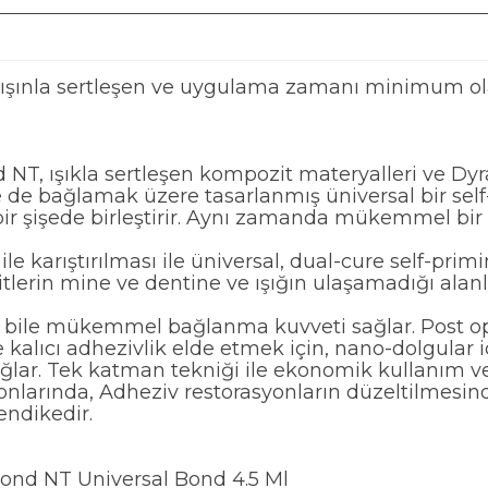
n ışınla sertleşen ve uygulama zamanı minimum ola
d NT, ışıkla sertleşen kompozit materyalleri ve 
e de bağlamak üzere tasarlanmış üniversal bir self
 bir şişede birleştirir. Aynı zamanda mükemmel bi
e karıştırılması ile üniversal, dual-cure self-primi
tlerin mine ve dentine ve ışığın ulaşamadığı alanl
nde bile mükemmel bağlanma kuvveti sağlar. Post o
kalıcı adhezivlik elde etmek için, nano-dolgular i
sağlar. Tek katman tekniği ile ekonomik kullanım 
nlarında, Adheziv restorasyonların düzeltilmesind
endikedir.
ond NT Universal Bond 4.5 Ml