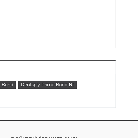
t Bond
Dentsply Prime Bond Nt