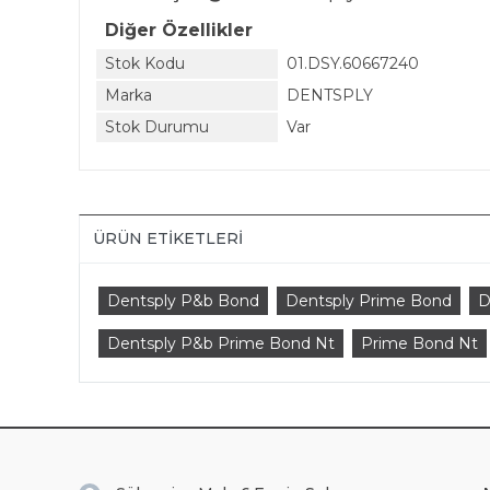
Diğer Özellikler
Stok Kodu
01.DSY.60667240
Marka
DENTSPLY
Stok Durumu
Var
ÜRÜN ETIKETLERI
Dentsply P&b Bond
Dentsply Prime Bond
D
Dentsply P&b Prime Bond Nt
Prime Bond Nt