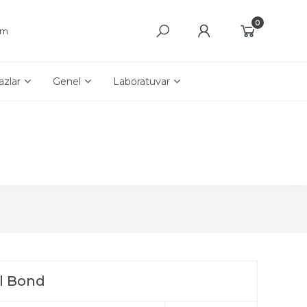
0
şim
azlar
Genel
Laboratuvar
l Bond