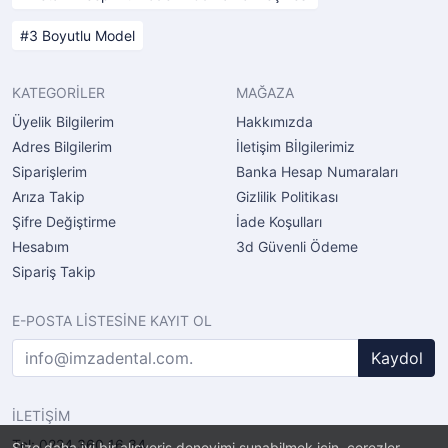
3 Boyutlu Model
KATEGORİLER
MAĞAZA
Üyelik Bilgilerim
Hakkımızda
Adres Bilgilerim
İletişim Bİlgilerimiz
Siparişlerim
Banka Hesap Numaraları
Arıza Takip
Gizlilik Politikası
Şifre Değiştirme
İade Koşulları
Hesabım
3d Güvenli Ödeme
Sipariş Takip
E-POSTA LİSTESİNE KAYIT OL
Kaydol
İLETİŞİM
Tel: 0224 360 16 34
Size daha iyi bir alışveriş deneyimi sunabilmek için, çerezler