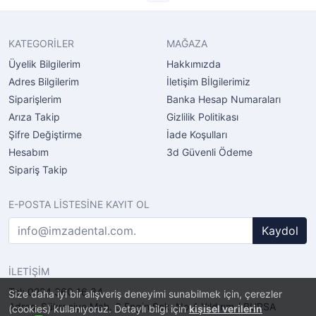
KATEGORİLER
MAĞAZA
Üyelik Bilgilerim
Hakkımızda
Adres Bilgilerim
İletişim Bİlgilerimiz
Siparişlerim
Banka Hesap Numaraları
Arıza Takip
Gizlilik Politikası
Şifre Değiştirme
İade Koşulları
Hesabım
3d Güvenli Ödeme
Sipariş Takip
E-POSTA LİSTESİNE KAYIT OL
Kaydol
İLETİŞİM
Tel: 0224 360 16 34
Size daha iyi bir alışveriş deneyimi sunabilmek için, çerezler
Adres: Şükraniye Mah. 6.Engin Sok. No.4 Yıldırım / BURSA
(cookies) kullanıyoruz. Detaylı bilgi için
kişisel verilerin