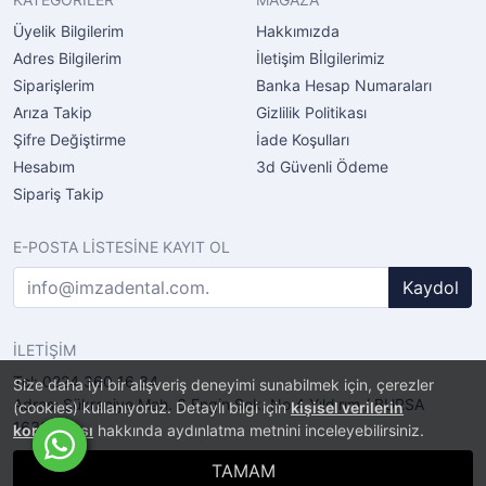
Üyelik Bilgilerim
Hakkımızda
Adres Bilgilerim
İletişim Bİlgilerimiz
Siparişlerim
Banka Hesap Numaraları
Arıza Takip
Gizlilik Politikası
Şifre Değiştirme
İade Koşulları
Hesabım
3d Güvenli Ödeme
Sipariş Takip
E-POSTA LİSTESİNE KAYIT OL
Kaydol
İLETİŞİM
Tel: 0224 360 16 34
Size daha iyi bir alışveriş deneyimi sunabilmek için, çerezler
Adres: Şükraniye Mah. 6.Engin Sok. No.4 Yıldırım / BURSA
(cookies) kullanıyoruz. Detaylı bilgi için
kişisel verilerin
16320
korunması
hakkında aydınlatma metnini inceleyebilirsiniz.
TAMAM
®
PlatinMarket
E-Ticaret Sistemi
İle Hazırlanmıştır.