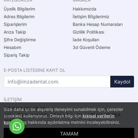
Üyelik Bilgilerim
Hakkımızda
Adres Bilgilerim
İletişim Bİlgilerimiz
Siparişlerim
Banka Hesap Numaraları
Arıza Takip
Gizlilik Politikası
Şifre Değiştirme
İade Koşulları
Hesabım
3d Güvenli Ödeme
Sipariş Takip
E-POSTA LİSTESİNE KAYIT OL
Kaydol
İLETİŞİM
Tel: 0224 360 16 34
Size daha iyi bir alışveriş deneyimi sunabilmek için, çerezler
Adres: Şükraniye Mah. 6.Engin Sok. No.4 Yıldırım / BURSA
(cookies) kullanıyoruz. Detaylı bilgi için
kişisel verilerin
16320
korunması
hakkında aydınlatma metnini inceleyebilirsiniz.
TAMAM
®
PlatinMarket
E-Ticaret Sistemi
İle Hazırlanmıştır.