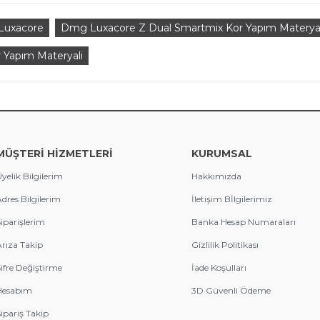
uxacore
Dmg Luxacore Z Dual Smartmix Kor Yapım Materyal
Yapım Materyali
MÜŞTERİ HİZMETLERİ
KURUMSAL
yelik Bilgilerim
Hakkımızda
dres Bilgilerim
İletişim Bİlgilerimiz
iparişlerim
Banka Hesap Numaraları
rıza Takip
Gizlilik Politikası
ifre Değiştirme
İade Koşulları
Hesabım
3D Güvenli Ödeme
ipariş Takip