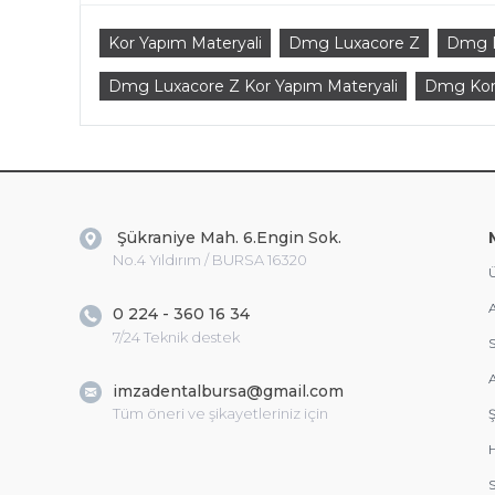
Kor Yapım Materyali
Dmg Luxacore Z
Dmg L
Dmg Luxacore Z Kor Yapım Materyali
Dmg Kor 
Şükraniye Mah. 6.Engin Sok.
No.4 Yıldırım / BURSA 16320
Ü
A
0 224 - 360 16 34
7/24 Teknik destek
S
A
imzadentalbursa@gmail.com
Tüm öneri ve şikayetleriniz için
Ş
S