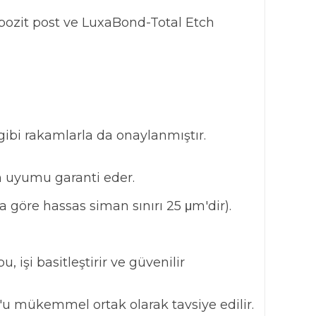
pozit post ve LuxaBond-Total Etch
 gibi rakamlarla da onaylanmıştır.
m uyumu garanti eder.
a göre hassas siman sınırı 25 μm'dir).
 işi basitleştirir ve güvenilir
t'u mükemmel ortak olarak tavsiye edilir.