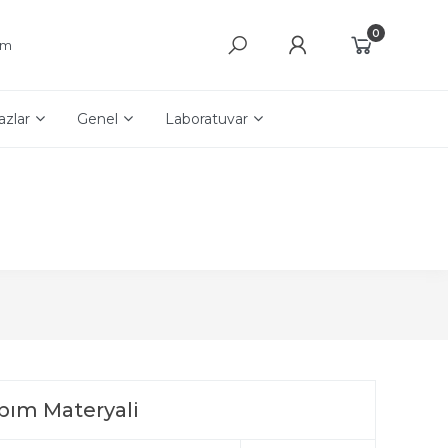
0
şim
azlar
Genel
Laboratuvar
pım Materyali