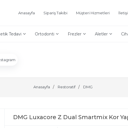
Anasayfa
Sipariş Takibi
Müşteri Hizmetleri
İleti
etik Tedavi
Ortodonti
Frezler
Aletler
Cih
nstagram
Anasayfa
Restoratif
DMG
DMG Luxacore Z Dual Smartmix Kor Ya