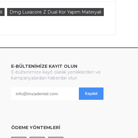
i
Dmg Luxacore Z Dual Kor Yapım Materyali
E-BÜLTENİMİZE KAYIT OLUN
E-bültenimize kayıt olarak yeniliklerden ve
kampanyalardan haberdar olun
Kaydol
ÖDEME YÖNTEMLERİ