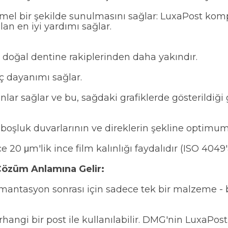
mel bir şekilde sunulmasını sağlar: LuxaPost kom
n en iyi yardımı sağlar.
n doğal dentine rakiplerinden daha yakındır.
 dayanımı sağlar.
nlar sağlar ve bu, sağdaki grafiklerde gösterildiği
 boşluk duvarlarının ve direklerin şekline optimu
 20 μm'lik ince film kalınlığı faydalıdır (ISO 4049'
Çözüm Anlamına Gelir:
imantasyon sonrası için sadece tek bir malzeme - bu,
angi bir post ile kullanılabilir. DMG'nin LuxaPos