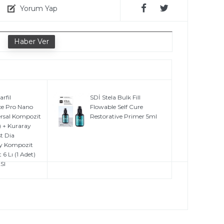
Yorum Yap
e
rfil
SDİ Stela Bulk Fill
e Pro Nano
Flowable Self Cure
ersal Kompozit
Restorative Primer 5ml
) + Kuraray
st Dia
ry Kompozit
 6 Lı (1 Adet)
SI