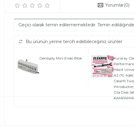
Yorumlar
(0)
Geçici olarak temin edilememektedir. Temin edildiğind
Bu ürünün yerine tercih edebileceğiniz ürünler
Dentsply Mini Endo Blok
Kuraray Clea
Performanc
Hibrit Univ
A2 (10 Adet
Clearfil Twi
Introducto
Cila Disk Set
KAMPANYA