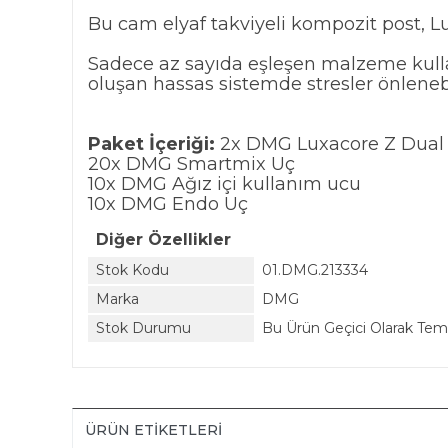
Bu cam elyaf takviyeli kompozit post, 
Sadece az sayıda eşleşen malzeme kulla
oluşan hassas sistemde stresler önlenebi
Paket İçeriği:
2x DMG Luxacore Z Dual 
20x DMG Smartmix Uç
10x DMG Ağız içi kullanım ucu
10x DMG Endo Uç
Diğer Özellikler
Stok Kodu
01.DMG.213334
Marka
DMG
Stok Durumu
Bu Ürün Geçici Olarak Te
ÜRÜN ETIKETLERI