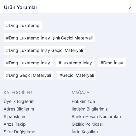
Ürün Yorumları
Dmg Luxatemp
Dmg Luxatemp İnlay Işınlı Geçici Materyali
Dmg Luxatemp İnlay Geçici Materyali
Dmg Luxatemp İnlay
Luxatemp İnlay
Dmg İnlay
Dmg Geçici Materyali
Geçici Materyali
KATEGORİLER
MAĞAZA
Üyelik Bilgilerim
Hakkımızda
Adres Bilgilerim
İletişim Bİlgilerimiz
Siparişlerim
Banka Hesap Numaraları
Arıza Takip
Gizlilik Politikası
Şifre Değiştirme
İade Koşulları