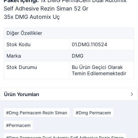
Paket İçeriği:
1x DMG PermaCem Dual Automix
Self Adhesive Rezin Siman 52 Gr
35x DMG Automix Uç
Diğer Özellikler
Stok Kodu
01.DMG.110524
Marka
DMG
Stok Durumu
Bu Ürün Geçici Olarak
Temin Edilememektedir
Ürün Yorumları
Dmg Permacem Rezin Siman
Dmg Permacem
Permacem
Dmg Permacem Dual Automix Self Adhesive Rezin Siman