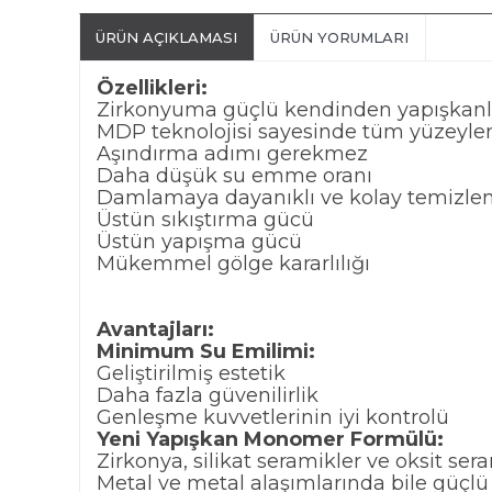
ÜRÜN AÇIKLAMASI
ÜRÜN YORUMLARI
Özellikleri:
Zirkonyuma güçlü kendinden yapışkanl
MDP teknolojisi sayesinde tüm yüzeyle
Aşındırma adımı gerekmez
Daha düşük su emme oranı
Damlamaya dayanıklı ve kolay temizl
Üstün sıkıştırma gücü
Üstün yapışma gücü
Mükemmel gölge kararlılığı
Avantajları:
Minimum Su Emilimi:
Geliştirilmiş estetik
Daha fazla güvenilirlik
Genleşme kuvvetlerinin iyi kontrolü
Yeni Yapışkan Monomer Formülü:
Zirkonya, silikat seramikler ve oksit se
Metal ve metal alaşımlarında bile güçl