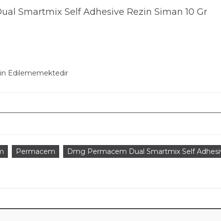
l Smartmix Self Adhesive Rezin Siman 10 Gr
min Edilememektedir
m
Permacem
Dmg Permacem Dual Smartmix Self Adhesi