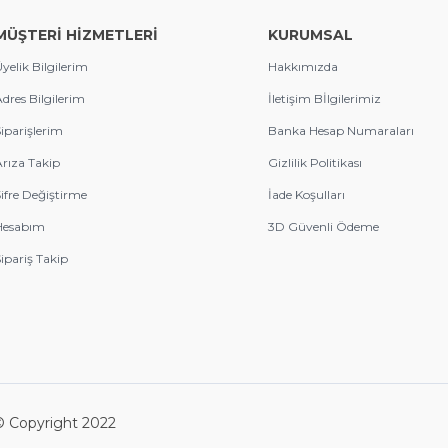
MÜŞTERİ HİZMETLERİ
KURUMSAL
yelik Bilgilerim
Hakkımızda
dres Bilgilerim
İletişim Bİlgilerimiz
iparişlerim
Banka Hesap Numaraları
rıza Takip
Gizlilik Politikası
ifre Değiştirme
İade Koşulları
Hesabım
3D Güvenli Ödeme
ipariş Takip
 © Copyright 2022