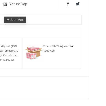
Yorum Yap
e
Aljinat (100
Cavex CA37 Aljinat 24
vex Temporary
Adet Koli
ci Yapıştırıcı
Kampanyası