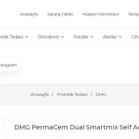
Anasayfa
Sipariş Takibi
Müşteri Hizmetleri
İleti
etik Tedavi
Ortodonti
Frezler
Aletler
Cih
nstagram
Anasayfa
Protetik Tedavi
DMG
DMG PermaCem Dual Smartmix Self Ad