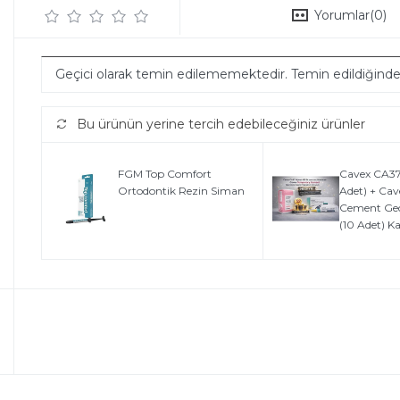
Yorumlar
(0)
Geçici olarak temin edilememektedir. Temin edildiğind
Bu ürünün yerine tercih edebileceğiniz ürünler
FGM Top Comfort
Cavex CA37 
Ortodontik Rezin Siman
Adet) + Ca
Cement Geçi
(10 Adet) 