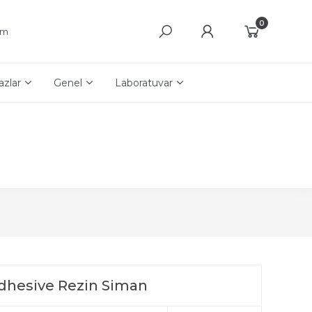
0
şim
azlar
Genel
Laboratuvar
hesive Rezin Siman