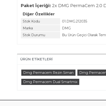
Paket İçeriği:
2x DMG PermaCem 2.0 Dua
Diğer Özellikler
Stok Kodu
01.DMG.212035
Marka
DMG
Stok Durumu
Bu Ürün Geçici Olarak Te
ÜRÜN ETIKETLERI
Dmg Permacem Rezin Siman
Dmg Permace
Dmg Permacem Dual Smartmix