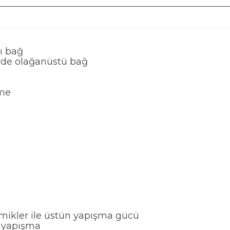
ı bağ
rde olağanüstü bağ
eme
ramikler ile üstün yapışma gücü
ü yapışma