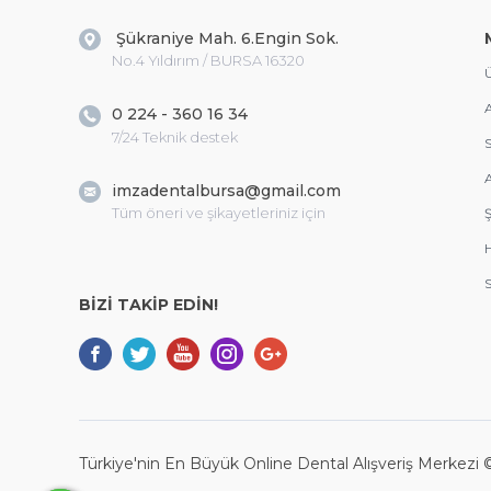
Şükraniye Mah. 6.Engin Sok.
No.4 Yıldırım / BURSA 16320
Ü
A
0 224 - 360 16 34
7/24 Teknik destek
S
A
imzadentalbursa@gmail.com
Tüm öneri ve şikayetleriniz için
Ş
S
BİZİ TAKİP EDİN!
Türkiye'nin En Büyük Online Dental Alışveriş Merkezi