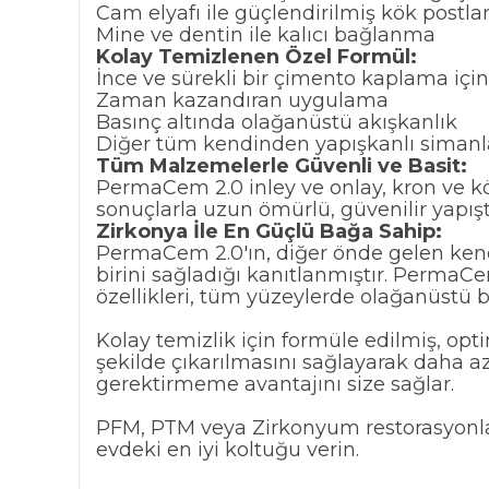
Cam elyafı ile güçlendirilmiş kök postl
Mine ve dentin ile kalıcı bağlanma
Kolay Temizlenen Özel Formül:
İnce ve sürekli bir çimento kaplama için
Zaman kazandıran uygulama
Basınç altında olağanüstü akışkanlık
Diğer tüm kendinden yapışkanlı simanlar
Tüm Malzemelerle Güvenli ve Basit:
PermaCem 2.0 inley ve onlay, kron ve köp
sonuçlarla uzun ömürlü, güvenilir yapışt
Zirkonya İle En Güçlü Bağa Sahip:
PermaCem 2.0'ın, diğer önde gelen kend
birini sağladığı kanıtlanmıştır. PermaC
özellikleri, tüm yüzeylerde olağanüstü b
Kolay temizlik için formüle edilmiş, opt
şekilde çıkarılmasını sağlayarak daha az
gerektirmeme avantajını size sağlar.
PFM, PTM veya Zirkonyum restorasyonlar
evdeki en iyi koltuğu verin.