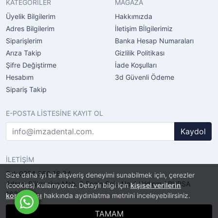
KATEGORİLER
MAĞAZA
Üyelik Bilgilerim
Hakkımızda
Adres Bilgilerim
İletişim Bİlgilerimiz
Siparişlerim
Banka Hesap Numaraları
Arıza Takip
Gizlilik Politikası
Şifre Değiştirme
İade Koşulları
Hesabım
3d Güvenli Ödeme
Sipariş Takip
E-POSTA LİSTESİNE KAYIT OL
Kaydol
İLETİŞİM
Tel: 0224 360 16 34
Size daha iyi bir alışveriş deneyimi sunabilmek için, çerezler
Adres: Şükraniye Mah. 6.Engin Sok. No.4 Yıldırım / BURSA
(cookies) kullanıyoruz. Detaylı bilgi için
kişisel verilerin
16320
korunması
hakkında aydınlatma metnini inceleyebilirsiniz.
TAMAM
®
PlatinMarket
E-Ticaret Sistemi
İle Hazırlanmıştır.