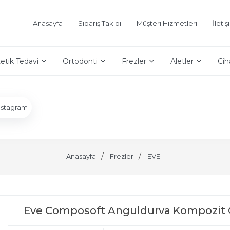
Anasayfa
Sipariş Takibi
Müşteri Hizmetleri
İleti
etik Tedavi
Ortodonti
Frezler
Aletler
Cih
nstagram
Anasayfa
Frezler
EVE
Eve Composoft Anguldurva Kompozit 