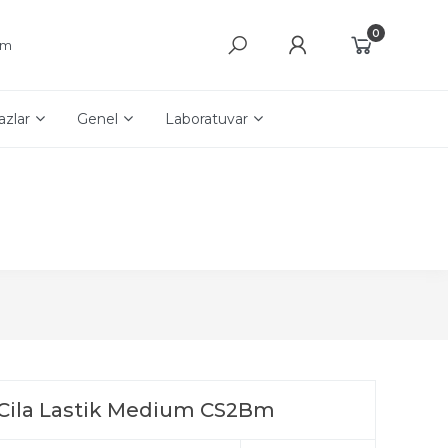
0
şim
azlar
Genel
Laboratuvar
Cila Lastik Medium CS2Bm