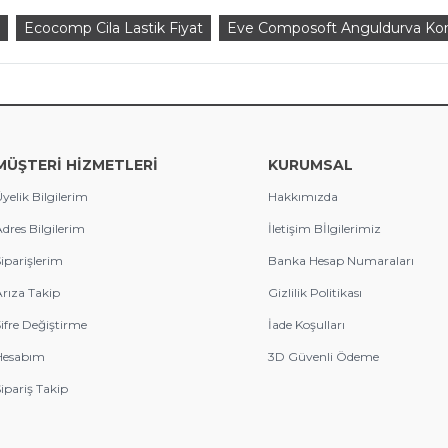
Ecocomp Cila Lastik Fiyat
Eve Composoft Anguldurva Kom
MÜŞTERİ HİZMETLERİ
KURUMSAL
yelik Bilgilerim
Hakkımızda
dres Bilgilerim
İletişim Bİlgilerimiz
iparişlerim
Banka Hesap Numaraları
rıza Takip
Gizlilik Politikası
ifre Değiştirme
İade Koşulları
Hesabım
3D Güvenli Ödeme
ipariş Takip