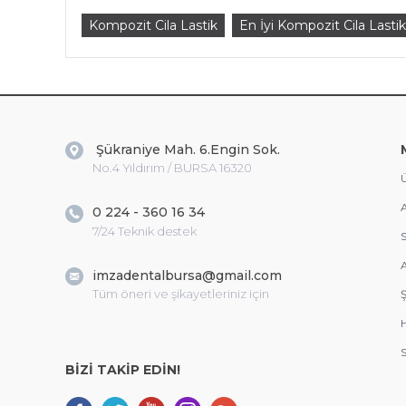
Kompozit Cila Lastik
En İyi Kompozit Cila Lastik
Şükraniye Mah. 6.Engin Sok.
No.4 Yıldırım / BURSA 16320
Ü
A
0 224 - 360 16 34
7/24 Teknik destek
S
A
imzadentalbursa@gmail.com
Tüm öneri ve şikayetleriniz için
Ş
S
BİZİ TAKİP EDİN!