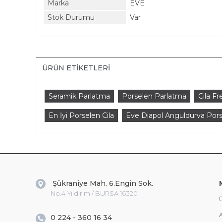
Marka
EVE
Stok Durumu
Var
ÜRÜN ETIKETLERI
Seramik Parlatma
Porselen Parlatma
Cila Fr
En İyi Porselen Cila
Eve Diapol Anguldurva Pors
Şükraniye Mah. 6.Engin Sok.
No.4 Yıldırım / BURSA 16320
Ü
A
0 224 - 360 16 34