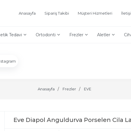
Anasayfa
Sipariş Takibi
Müşteri Hizmetleri
İleti
etik Tedavi
Ortodonti
Frezler
Aletler
Cih
nstagram
Anasayfa
Frezler
EVE
Eve Diapol Anguldurva Porselen Cila 