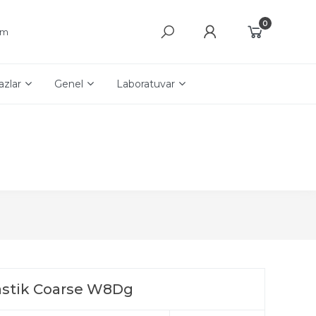
0
şim
azlar
Genel
Laboratuvar
Lastik Coarse W8Dg