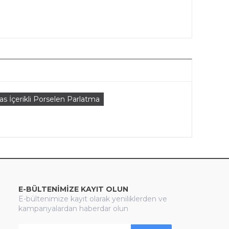
s İçerikli Porselen Parlatma
E-BÜLTENİMİZE KAYIT OLUN
E-bültenimize kayıt olarak yeniliklerden ve
kampanyalardan haberdar olun