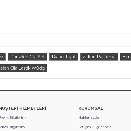
ez
Porselen Cila Set
Diapol Fiyat
Zirkon Parlatma
Elma
elen Cila Lastik W8dg
MÜŞTERİ HİZMETLERİ
KURUMSAL
yelik Bilgilerim
Hakkımızda
dres Bilgilerim
İletişim Bİlgilerimiz