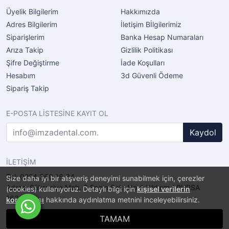
Üyelik Bilgilerim
Hakkımızda
Adres Bilgilerim
İletişim Bİlgilerimiz
Siparişlerim
Banka Hesap Numaraları
Arıza Takip
Gizlilik Politikası
Şifre Değiştirme
İade Koşulları
Hesabım
3d Güvenli Ödeme
Sipariş Takip
E-POSTA LİSTESİNE KAYIT OL
Kaydol
İLETİŞİM
Tel: 0224 360 16 34
Size daha iyi bir alışveriş deneyimi sunabilmek için, çerezler
Adres: Şükraniye Mah. 6.Engin Sok. No.4 Yıldırım / BURSA
(cookies) kullanıyoruz. Detaylı bilgi için
kişisel verilerin
16320
korunması
hakkında aydınlatma metnini inceleyebilirsiniz.
TAMAM
®
PlatinMarket
E-Ticaret Sistemi
İle Hazırlanmıştır.