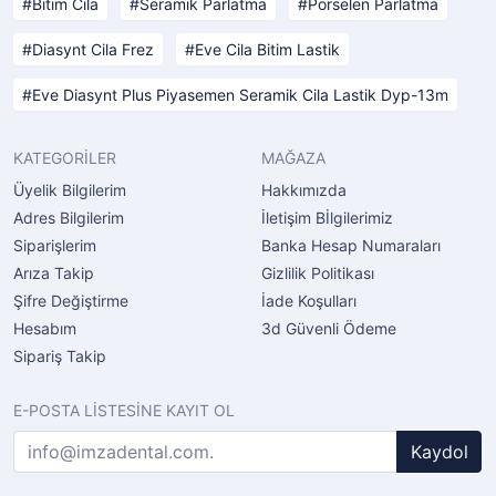
Bitim Cila
Seramik Parlatma
Porselen Parlatma
Diasynt Cila Frez
Eve Cila Bitim Lastik
Eve Diasynt Plus Piyasemen Seramik Cila Lastik Dyp-13m
KATEGORİLER
MAĞAZA
Üyelik Bilgilerim
Hakkımızda
Adres Bilgilerim
İletişim Bİlgilerimiz
Siparişlerim
Banka Hesap Numaraları
Arıza Takip
Gizlilik Politikası
Şifre Değiştirme
İade Koşulları
Hesabım
3d Güvenli Ödeme
Sipariş Takip
E-POSTA LİSTESİNE KAYIT OL
Kaydol