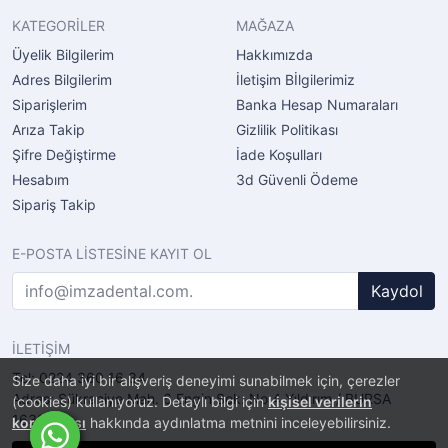
KATEGORİLER
MAĞAZA
Üyelik Bilgilerim
Hakkımızda
Adres Bilgilerim
İletişim Bİlgilerimiz
Siparişlerim
Banka Hesap Numaraları
Arıza Takip
Gizlilik Politikası
Şifre Değiştirme
İade Koşulları
Hesabım
3d Güvenli Ödeme
Sipariş Takip
E-POSTA LİSTESİNE KAYIT OL
Kaydol
İLETİŞİM
Tel: 0224 360 16 34
Size daha iyi bir alışveriş deneyimi sunabilmek için, çerezler
Adres: Şükraniye Mah. 6.Engin Sok. No.4 Yıldırım / BURSA
(cookies) kullanıyoruz. Detaylı bilgi için
kişisel verilerin
16320
korunması
hakkında aydınlatma metnini inceleyebilirsiniz.