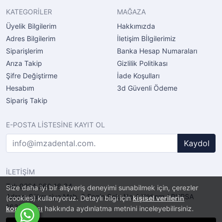
KATEGORİLER
MAĞAZA
Üyelik Bilgilerim
Hakkımızda
Adres Bilgilerim
İletişim Bİlgilerimiz
Siparişlerim
Banka Hesap Numaraları
Arıza Takip
Gizlilik Politikası
Şifre Değiştirme
İade Koşulları
Hesabım
3d Güvenli Ödeme
Sipariş Takip
E-POSTA LİSTESİNE KAYIT OL
Kaydol
İLETİŞİM
Tel: 0224 360 16 34
Size daha iyi bir alışveriş deneyimi sunabilmek için, çerezler
Adres: Şükraniye Mah. 6.Engin Sok. No.4 Yıldırım / BURSA
(cookies) kullanıyoruz. Detaylı bilgi için
kişisel verilerin
16320
korunması
hakkında aydınlatma metnini inceleyebilirsiniz.