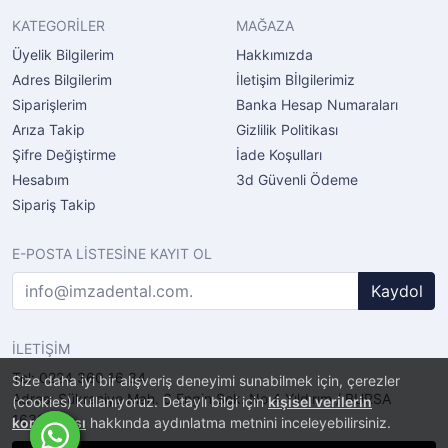
KATEGORİLER
MAĞAZA
Üyelik Bilgilerim
Hakkımızda
Adres Bilgilerim
İletişim Bİlgilerimiz
Siparişlerim
Banka Hesap Numaraları
Arıza Takip
Gizlilik Politikası
Şifre Değiştirme
İade Koşulları
Hesabım
3d Güvenli Ödeme
Sipariş Takip
E-POSTA LİSTESİNE KAYIT OL
Kaydol
İLETİŞİM
Tel: 0224 360 16 34
Size daha iyi bir alışveriş deneyimi sunabilmek için, çerezler
Adres: Şükraniye Mah. 6.Engin Sok. No.4 Yıldırım / BURSA
(cookies) kullanıyoruz. Detaylı bilgi için
kişisel verilerin
16320
korunması
hakkında aydınlatma metnini inceleyebilirsiniz.