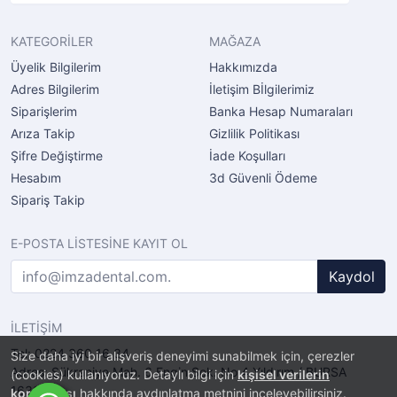
KATEGORİLER
MAĞAZA
Üyelik Bilgilerim
Hakkımızda
Adres Bilgilerim
İletişim Bİlgilerimiz
Siparişlerim
Banka Hesap Numaraları
Arıza Takip
Gizlilik Politikası
Şifre Değiştirme
İade Koşulları
Hesabım
3d Güvenli Ödeme
Sipariş Takip
E-POSTA LİSTESİNE KAYIT OL
Kaydol
İLETİŞİM
Tel: 0224 360 16 34
Size daha iyi bir alışveriş deneyimi sunabilmek için, çerezler
Adres: Şükraniye Mah. 6.Engin Sok. No.4 Yıldırım / BURSA
(cookies) kullanıyoruz. Detaylı bilgi için
kişisel verilerin
16320
korunması
hakkında aydınlatma metnini inceleyebilirsiniz.