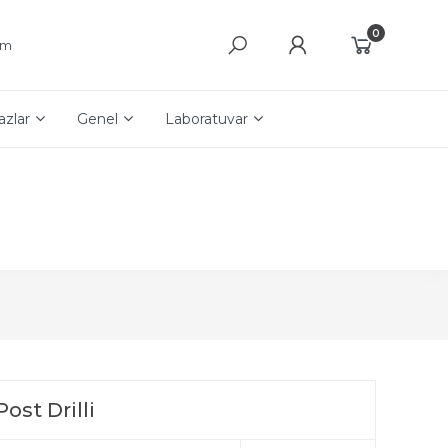
0
şim
azlar
Genel
Laboratuvar
st Drilli