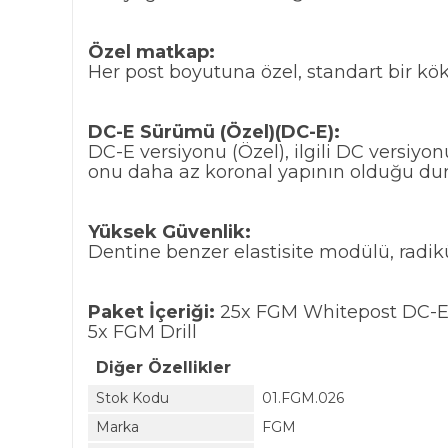
Özel matkap:
Her post boyutuna özel, standart bir kök 
DC-E Sürümü (Özel)(DC-E):
DC-E versiyonu (Özel), ilgili DC versiyo
onu daha az koronal yapının olduğu duruml
Yüksek Güvenlik:
Dentine benzer elastisite modülü, radiküle
Paket İçeriği:
25x FGM Whitepost DC-E F
5x FGM Drill
Diğer Özellikler
Stok Kodu
01.FGM.026
Marka
FGM