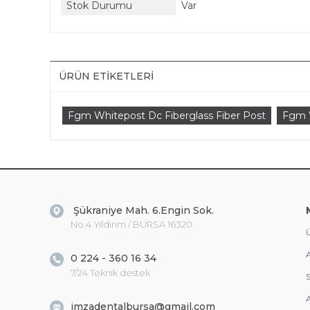
Stok Durumu
Var
ÜRÜN ETIKETLERI
Fgm Whitepost Dc Fiberglass Fiber Post
Fgm 
Şükraniye Mah. 6.Engin Sok.
No.4 Yıldırım / BURSA 16320
Ü
A
0 224 - 360 16 34
7/24 Teknik destek
S
A
imzadentalbursa@gmail.com