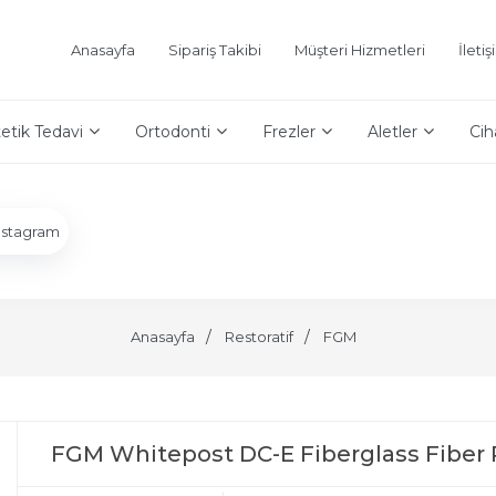
Anasayfa
Sipariş Takibi
Müşteri Hizmetleri
İleti
etik Tedavi
Ortodonti
Frezler
Aletler
Cih
nstagram
Anasayfa
Restoratif
FGM
FGM Whitepost DC-E Fiberglass Fiber Po