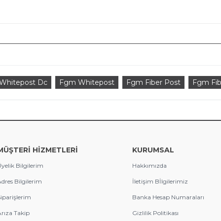
Whitepost Dc
Fgm Whitepost
Fgm Fiber Post
Fgm Fib
MÜŞTERİ HİZMETLERİ
KURUMSAL
yelik Bilgilerim
Hakkımızda
dres Bilgilerim
İletişim Bİlgilerimiz
iparişlerim
Banka Hesap Numaraları
rıza Takip
Gizlilik Politikası