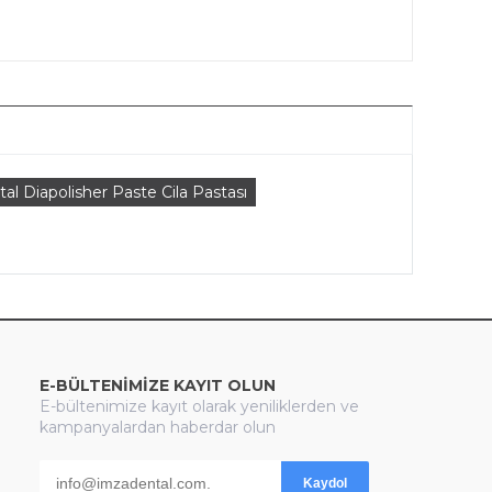
al Diapolisher Paste Cila Pastası
E-BÜLTENİMİZE KAYIT OLUN
E-bültenimize kayıt olarak yeniliklerden ve
kampanyalardan haberdar olun
Kaydol