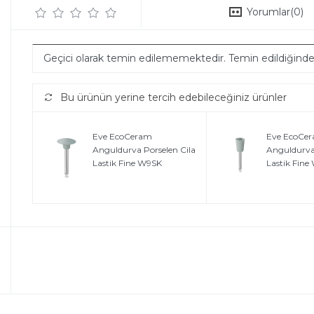
Yorumlar
(0)
Geçici olarak temin edilememektedir. Temin edildiğind
Bu ürünün yerine tercih edebileceğiniz ürünler
Eve EcoCeram
Eve EcoCe
Anguldurva Porselen Cila
Anguldurva 
Lastik Fine W9SK
Lastik Fin