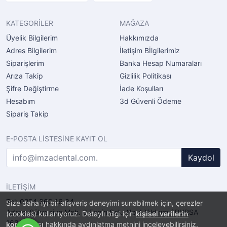
KATEGORİLER
MAĞAZA
Üyelik Bilgilerim
Hakkımızda
Adres Bilgilerim
İletişim Bİlgilerimiz
Siparişlerim
Banka Hesap Numaraları
Arıza Takip
Gizlilik Politikası
Şifre Değiştirme
İade Koşulları
Hesabım
3d Güvenli Ödeme
Sipariş Takip
E-POSTA LİSTESİNE KAYIT OL
Kaydol
İLETİŞİM
Tel: 0224 360 16 34
Size daha iyi bir alışveriş deneyimi sunabilmek için, çerezler
Adres: Şükraniye Mah. 6.Engin Sok. No.4 Yıldırım / BURSA
(cookies) kullanıyoruz. Detaylı bilgi için
kişisel verilerin
16320
korunması
hakkında aydınlatma metnini inceleyebilirsiniz.