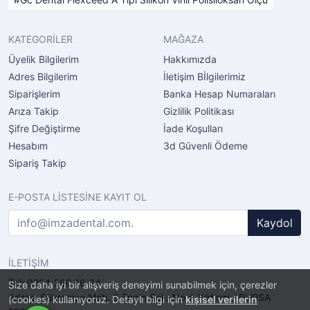
KATEGORİLER
MAĞAZA
Üyelik Bilgilerim
Hakkımızda
Adres Bilgilerim
İletişim Bİlgilerimiz
Siparişlerim
Banka Hesap Numaraları
Arıza Takip
Gizlilik Politikası
Şifre Değiştirme
İade Koşulları
Hesabım
3d Güvenli Ödeme
Sipariş Takip
E-POSTA LİSTESİNE KAYIT OL
Kaydol
İLETİŞİM
Tel: 0224 360 16 34
Size daha iyi bir alışveriş deneyimi sunabilmek için, çerezler
Adres: Şükraniye Mah. 6.Engin Sok. No.4 Yıldırım / BURSA
(cookies) kullanıyoruz. Detaylı bilgi için
kişisel verilerin