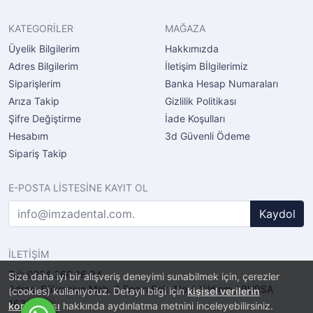
KATEGORİLER
MAĞAZA
Üyelik Bilgilerim
Hakkımızda
Adres Bilgilerim
İletişim Bİlgilerimiz
Siparişlerim
Banka Hesap Numaraları
Arıza Takip
Gizlilik Politikası
Şifre Değiştirme
İade Koşulları
Hesabım
3d Güvenli Ödeme
Sipariş Takip
E-POSTA LİSTESİNE KAYIT OL
Kaydol
İLETİŞİM
Tel: 0224 360 16 34
Size daha iyi bir alışveriş deneyimi sunabilmek için, çerezler
Adres: Şükraniye Mah. 6.Engin Sok. No.4 Yıldırım / BURSA
(cookies) kullanıyoruz. Detaylı bilgi için
kişisel verilerin
16320
korunması
hakkında aydınlatma metnini inceleyebilirsiniz.