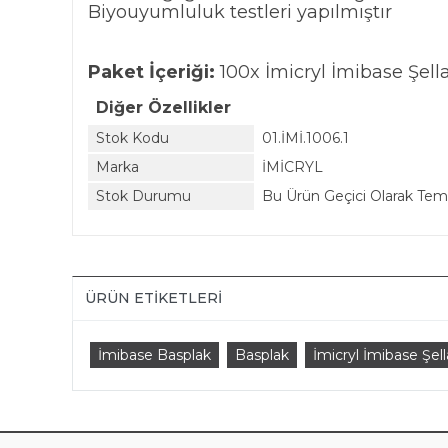
Biyouyumluluk testleri yapılmıştır
Paket İçeriği:
100x İmicryl İmibase Şell
Diğer Özellikler
Stok Kodu
01.İMİ.1006.1
Marka
İMİCRYL
Stok Durumu
Bu Ürün Geçici Olarak Te
ÜRÜN ETIKETLERI
İmibase Basplak
Basplak
İmicryl İmibase Şel