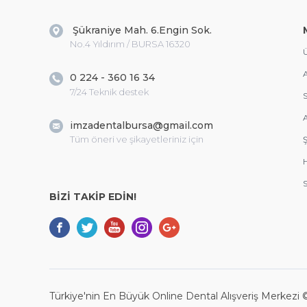
Şükraniye Mah. 6.Engin Sok.
No.4 Yıldırım / BURSA 16320
Ü
A
0 224 - 360 16 34
7/24 Teknik destek
S
A
imzadentalbursa@gmail.com
Tüm öneri ve şikayetleriniz için
Ş
S
BİZİ TAKİP EDİN!
Türkiye'nin En Büyük Online Dental Alışveriş Merkezi