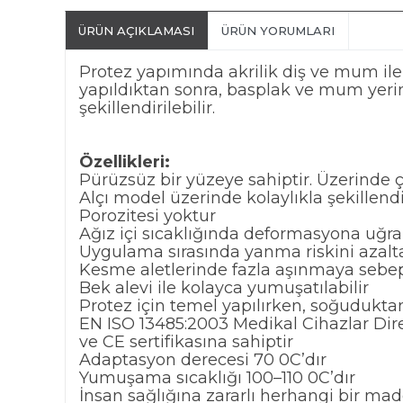
ÜRÜN AÇIKLAMASI
ÜRÜN YORUMLARI
Protez yapımında akrilik diş ve mum il
yapıldıktan sonra, basplak ve mum yerini 
şekillendirilebilir.
Özellikleri:
Pürüzsüz bir yüzeye sahiptir. Üzerinde 
Alçı model üzerinde kolaylıkla şekillendir
Porozitesi yoktur
Ağız içi sıcaklığında deformasyona uğ
Uygulama sırasında yanma riskini azalta
Kesme aletlerinde fazla aşınmaya sebe
Bek alevi ile kolayca yumuşatılabilir
Protez için temel yapılırken, soğuduktan
EN ISO 13485:2003 Medikal Cihazlar Dire
ve CE sertifikasına sahiptir
Adaptasyon derecesi 70 0C’dır
Yumuşama sıcaklığı 100–110 0C’dır
İnsan sağlığına zararlı herhangi bir ma