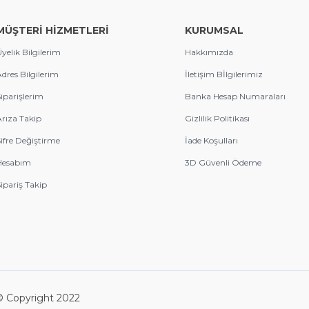
MÜŞTERİ HİZMETLERİ
KURUMSAL
yelik Bilgilerim
Hakkımızda
dres Bilgilerim
İletişim Bİlgilerimiz
iparişlerim
Banka Hesap Numaraları
rıza Takip
Gizlilik Politikası
ifre Değiştirme
İade Koşulları
Hesabım
3D Güvenli Ödeme
ipariş Takip
 © Copyright 2022