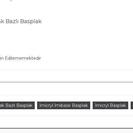
ak Bazlı Basplak
min Edilememektedir
lak Bazlı Basplak
İmicryl İmibase Basplak
İmicryl Basplak