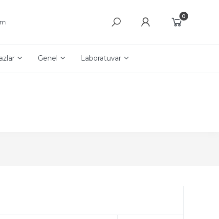
0
şim
azlar
Genel
Laboratuvar