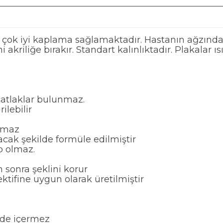
e çok iyi kaplama sağlamaktadır. Hastanın ağzınd
akriliğe bırakır. Standart kalınlıktadır. Plakalar ı
çatlaklar bulunmaz.
ilebilir
ramaz
cak şekilde formüle edilmiştir
p olmaz.
 sonra şeklini korur
ktifine uygun olarak üretilmiştir
dde içermez