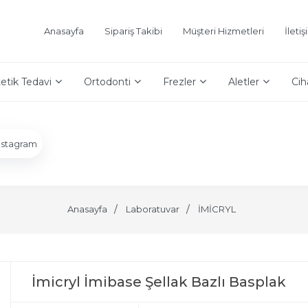
Anasayfa
Sipariş Takibi
Müşteri Hizmetleri
İleti
etik Tedavi
Ortodonti
Frezler
Aletler
Cih
nstagram
Anasayfa
Laboratuvar
İMİCRYL
İmicryl İmibase Şellak Bazlı Basplak