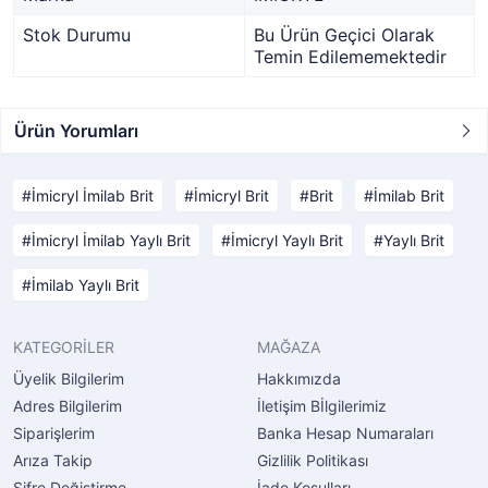
Stok Durumu
Bu Ürün Geçici Olarak
Temin Edilememektedir
Ürün Yorumları
İmicryl İmilab Brit
İmicryl Brit
Brit
İmilab Brit
İmicryl İmilab Yaylı Brit
İmicryl Yaylı Brit
Yaylı Brit
İmilab Yaylı Brit
KATEGORİLER
MAĞAZA
Üyelik Bilgilerim
Hakkımızda
Adres Bilgilerim
İletişim Bİlgilerimiz
Siparişlerim
Banka Hesap Numaraları
Arıza Takip
Gizlilik Politikası
Şifre Değiştirme
İade Koşulları