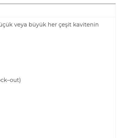
üçük veya büyük her çeşit kavitenin
ock–out)