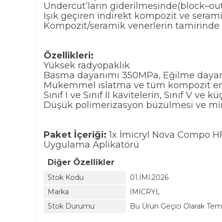
Undercut’ların giderilmesinde(block–ou
Işık geçiren indirekt kompozit ve sera
Kompozit/seramik venerlerin tamirinde
Özellikleri:
Yüksek radyopaklık
Basma dayanımı 350MPa, Eğilme daya
Mükemmel ıslatma ve tüm kompozit en
Sınıf I ve Sınıf II kavitelerin, Sınıf V ve
Düşük polimerizasyon büzülmesi ve m
Paket İçeriği:
1x İmicryl Nova Compo HF
Uygulama Aplikatörü
Diğer Özellikler
Stok Kodu
01.İMİ.2026
Marka
İMİCRYL
Stok Durumu
Bu Ürün Geçici Olarak Te