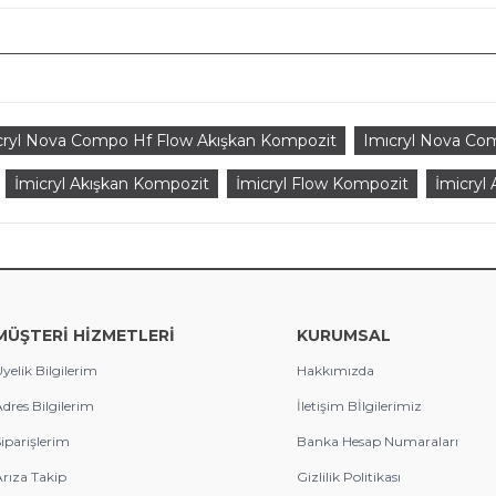
cryl Nova Compo Hf Flow Akışkan Kompozit
Imıcryl Nova Co
İmicryl Akışkan Kompozit
İmicryl Flow Kompozit
İmicryl
MÜŞTERİ HİZMETLERİ
KURUMSAL
yelik Bilgilerim
Hakkımızda
dres Bilgilerim
İletişim Bİlgilerimiz
iparişlerim
Banka Hesap Numaraları
rıza Takip
Gizlilik Politikası