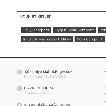
ÜRÜN ETIKETLERI
En İyi Kompozit
Uygun Fiyatlı Kompozit
İmi
İmicryl Nova Compo Hf Flow
Nova Compo Hf
Şükraniye Mah. 6.Engin Sok.
No.4 Yıldırım / BURSA 16320
Ü
A
0 224 - 360 16 34
7/24 Teknik destek
S
A
imzadentalbursa@gmail.com