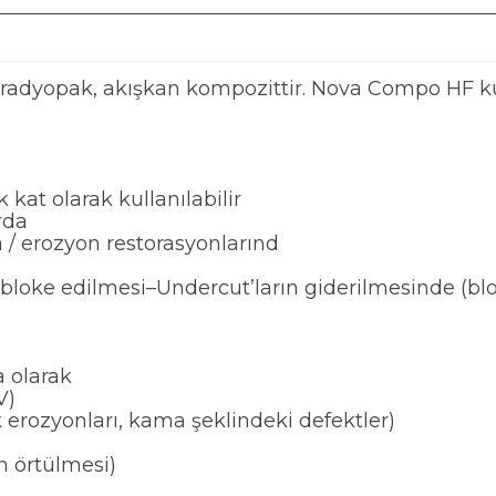
, radyopak, akışkan kompozittir. Nova Compo HF k
lk kat olarak kullanılabilir
arda
a / erozyon restorasyonlarınd
n bloke edilmesi–Undercut’ların giderilmesinde (bl
a olarak
V)
k erozyonları, kama şeklindeki defektler)
n örtülmesi)