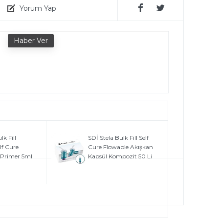
Yorum Yap
e
lk Fill
SDİ Stela Bulk Fill Self
lf Cure
Cure Flowable Akışkan
 Primer 5ml
Kapsül Kompozit 50 Li