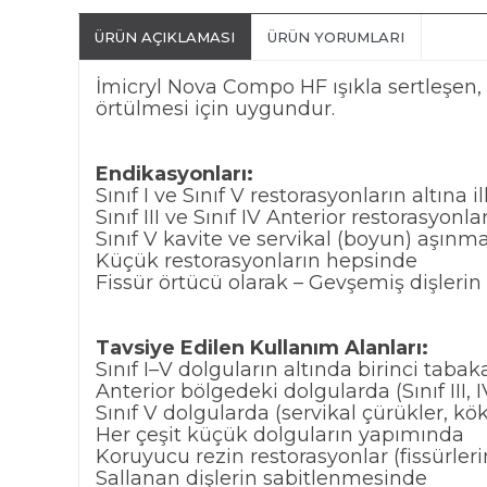
ÜRÜN AÇIKLAMASI
ÜRÜN YORUMLARI
İmicryl Nova Compo HF ışıkla sertleşen
örtülmesi için uygundur.
Endikasyonları:
Sınıf I ve Sınıf V restorasyonların altına i
Sınıf III ve Sınıf IV Anterior restorasyonl
Sınıf V kavite ve servikal (boyun) aşınm
Küçük restorasyonların hepsinde
Fissür örtücü olarak – Gevşemiş dişleri
Tavsiye Edilen Kullanım Alanları:
Sınıf I–V dolguların altında birinci tabak
Anterior bölgedeki dolgularda (Sınıf III, I
Sınıf V dolgularda (servikal çürükler, kö
Her çeşit küçük dolguların yapımında
Koruyucu rezin restorasyonlar (fissürleri
Sallanan dişlerin sabitlenmesinde