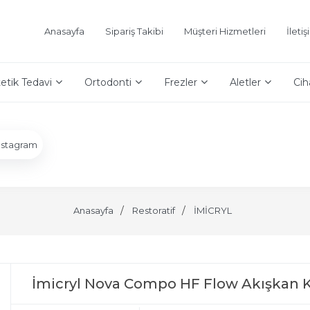
Anasayfa
Sipariş Takibi
Müşteri Hizmetleri
İleti
etik Tedavi
Ortodonti
Frezler
Aletler
Cih
nstagram
Anasayfa
Restoratif
İMİCRYL
İmicryl Nova Compo HF Flow Akışkan Ko