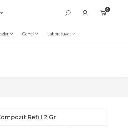
0
şim
azlar
Genel
Laboratuvar
mpozit Refill 2 Gr