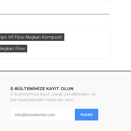
mpo Hf Flow Akışkan Kompozit
 Akışkan Flow
E-BÜLTENİMİZE KAYIT OLUN
E-bültenimize kayıt olarak yeniliklerden ve
kampanyalardan haberdar olun
Kaydol