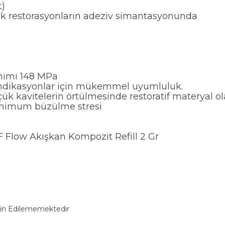
t)
mik restorasyonların adeziv simantasyonunda
nımı 148 MPa
dikasyonlar için mükemmel uyumluluk.
 küçük kavitelerin örtülmesinde restoratif materyal ola
inimum büzülme stresi
 Flow Akışkan Kompozit Refill 2 Gr
min Edilememektedir