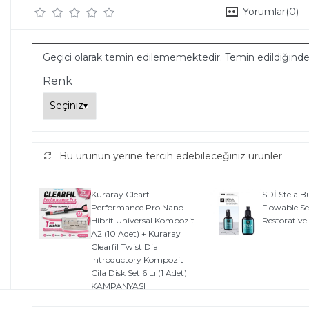
Yorumlar
(0)
Geçici olarak temin edilememektedir. Temin edildiğind
Renk
Bu ürünün yerine tercih edebileceğiniz ürünler
Kuraray Clearfil
SDİ Stela Bu
Performance Pro Nano
Flowable Se
Hibrit Universal Kompozit
Restorative
A2 (10 Adet) + Kuraray
Clearfil Twist Dia
Introductory Kompozit
Cila Disk Set 6 Lı (1 Adet)
KAMPANYASI