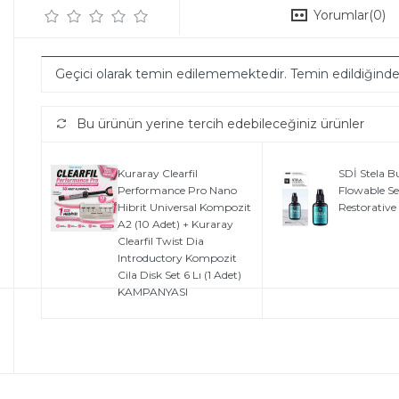
Yorumlar
(0)
Geçici olarak temin edilememektedir. Temin edildiğind
Bu ürünün yerine tercih edebileceğiniz ürünler
Kuraray Clearfil
SDİ Stela Bu
Performance Pro Nano
Flowable Se
Hibrit Universal Kompozit
Restorative
A2 (10 Adet) + Kuraray
Clearfil Twist Dia
Introductory Kompozit
Cila Disk Set 6 Lı (1 Adet)
KAMPANYASI