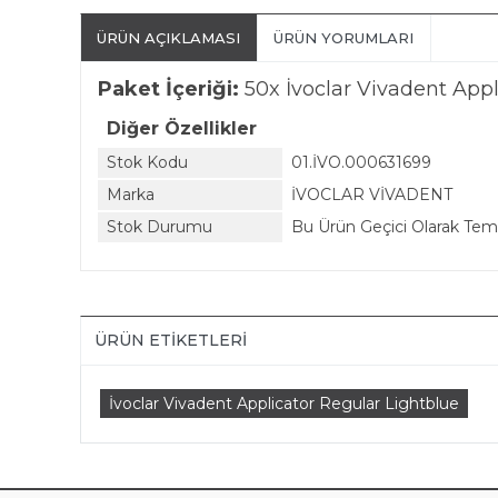
ÜRÜN AÇIKLAMASI
ÜRÜN YORUMLARI
Paket İçeriği:
50x İvoclar Vivadent Appl
Diğer Özellikler
Stok Kodu
01.İVO.000631699
Marka
İVOCLAR VİVADENT
Stok Durumu
Bu Ürün Geçici Olarak Te
ÜRÜN ETIKETLERI
İvoclar Vivadent Applicator Regular Lightblue