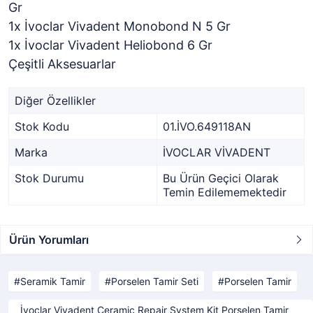
Gr
1x İvoclar Vivadent Monobond N 5 Gr
1x İvoclar Vivadent Heliobond 6 Gr
Çeşitli Aksesuarlar
Diğer Özellikler
Stok Kodu
01.İVO.649118AN
Marka
İVOCLAR VİVADENT
Stok Durumu
Bu Ürün Geçici Olarak
Temin Edilememektedir
Ürün Yorumları
Seramik Tamir
Porselen Tamir Seti
Porselen Tamir
İvoclar Vivadent Ceramic Repair System Kit Porselen Tamir