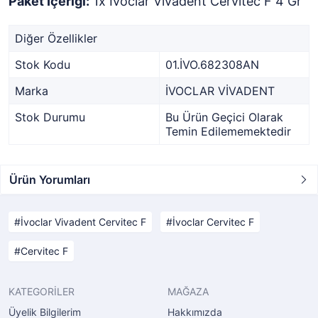
Paket İçeriği:
1x İvoclar Vivadent Cervitec F 4 Gr
Diğer Özellikler
Stok Kodu
01.İVO.682308AN
Marka
İVOCLAR VİVADENT
Stok Durumu
Bu Ürün Geçici Olarak
Temin Edilememektedir
Ürün Yorumları
İvoclar Vivadent Cervitec F
İvoclar Cervitec F
Cervitec F
KATEGORİLER
MAĞAZA
Üyelik Bilgilerim
Hakkımızda