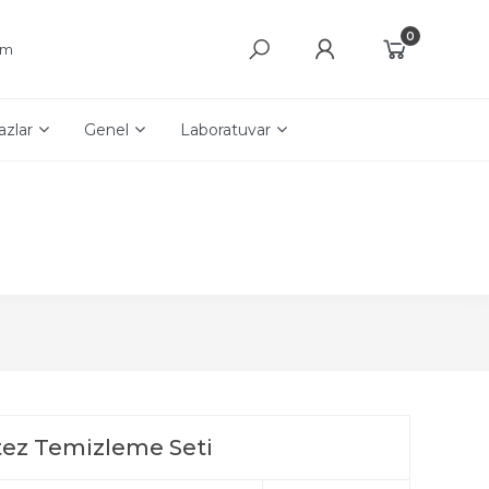
0
şim
azlar
Genel
Laboratuvar
tez Temizleme Seti