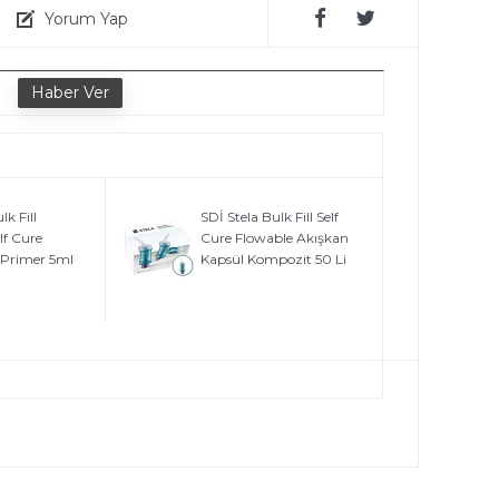
Yorum Yap
e
lk Fill
SDİ Stela Bulk Fill Self
lf Cure
Cure Flowable Akışkan
 Primer 5ml
Kapsül Kompozit 50 Li