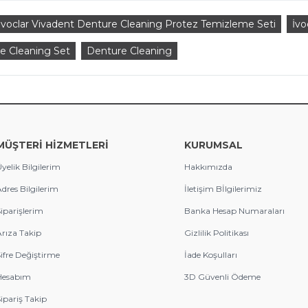
İvoclar Vivadent Denture Cleaning Protez Temizleme Seti
İvo
e Cleaning Set
Denture Cleaning
MÜŞTERİ HİZMETLERİ
KURUMSAL
yelik Bilgilerim
Hakkımızda
dres Bilgilerim
İletişim Bİlgilerimiz
iparişlerim
Banka Hesap Numaraları
rıza Takip
Gizlilik Politikası
ifre Değiştirme
İade Koşulları
Hesabım
3D Güvenli Ödeme
ipariş Takip