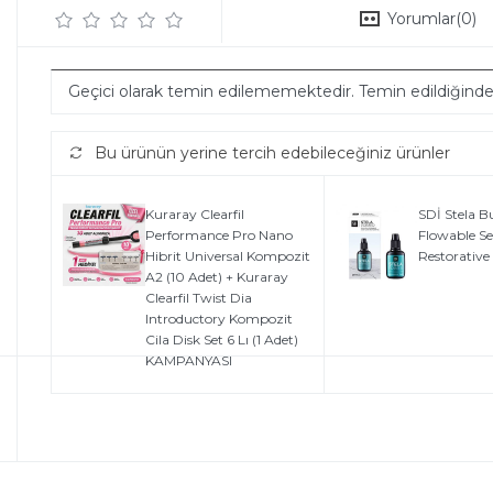
Yorumlar
(0)
Geçici olarak temin edilememektedir. Temin edildiğind
Bu ürünün yerine tercih edebileceğiniz ürünler
Kuraray Clearfil
SDİ Stela Bu
Performance Pro Nano
Flowable Se
Hibrit Universal Kompozit
Restorative
A2 (10 Adet) + Kuraray
Clearfil Twist Dia
Introductory Kompozit
Cila Disk Set 6 Lı (1 Adet)
KAMPANYASI