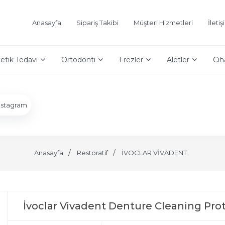
Anasayfa
Sipariş Takibi
Müşteri Hizmetleri
İleti
etik Tedavi
Ortodonti
Frezler
Aletler
Cih
nstagram
Anasayfa
Restoratif
İVOCLAR VİVADENT
İvoclar Vivadent Denture Cleaning Pro