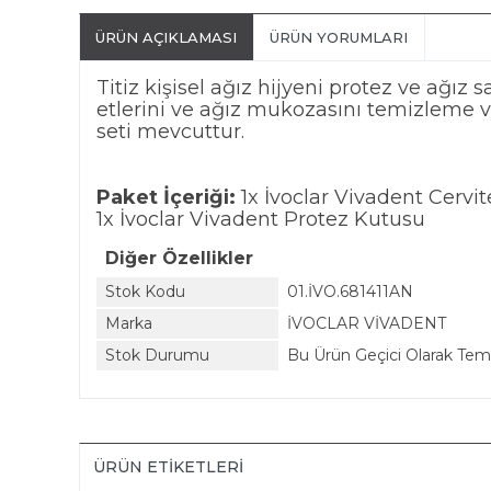
ÜRÜN AÇIKLAMASI
ÜRÜN YORUMLARI
Titiz kişisel ağız hijyeni protez ve ağız 
etlerini ve ağız mukozasını temizleme v
seti mevcuttur.
Paket İçeriği:
1x İvoclar Vivadent Cervit
1x İvoclar Vivadent Protez Kutusu
Diğer Özellikler
Stok Kodu
01.İVO.681411AN
Marka
İVOCLAR VİVADENT
Stok Durumu
Bu Ürün Geçici Olarak Te
ÜRÜN ETIKETLERI