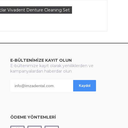
clar Vivadent Denture Cleaning Set
E-BÜLTENİMİZE KAYIT OLUN
E-bültenimize kayıt olarak yeniliklerden ve
kampanyalardan haberdar olun
Kaydol
ÖDEME YÖNTEMLERİ