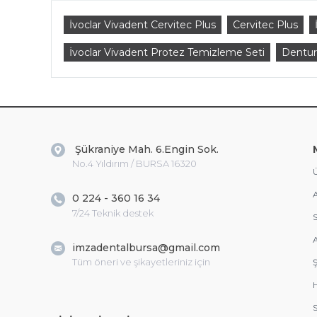
İvoclar Vivadent Cervitec Plus
Cervitec Plus
İvoclar Vivadent Protez Temizleme Seti
Dentur
Şükraniye Mah. 6.Engin Sok.
No.4 Yıldırım / BURSA 16320
Ü
A
0 224 - 360 16 34
7/24 Teknik destek
S
A
imzadentalbursa@gmail.com
Tüm öneri ve şikayetleriniz için
Ş
S