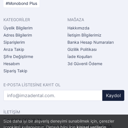
Monobond Plus
KATEGORİLER
MAĞAZA
Üyelik Bilgilerim
Hakkımızda
Adres Bilgilerim
İletişim Bİlgilerimiz
Siparişlerim
Banka Hesap Numaraları
Arıza Takip
Gizlilik Politikası
Şifre Değiştirme
İade Koşulları
Hesabım
3d Güvenli Ödeme
Sipariş Takip
E-POSTA LİSTESİNE KAYIT OL
Kaydol
İLETİŞİM
Tel: 0224 360 16 34
Size daha iyi bir alışveriş deneyimi sunabilmek için, çerezler
Adres: Şükraniye Mah. 6.Engin Sok. No.4 Yıldırım / BURSA
(cookies) kullanıyoruz. Detaylı bilgi için
kişisel verilerin