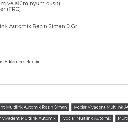
yum ve alüminyum oksit)
ler (FRC)
link Automix Rezin Siman 9 Gr
min Edilememektedir
ent Multilink Automix Rezin Siman
İvoclar Vivadent Multilink 
r Vivadent Multilink Automix
İvoclar Multilink Automix
Multi