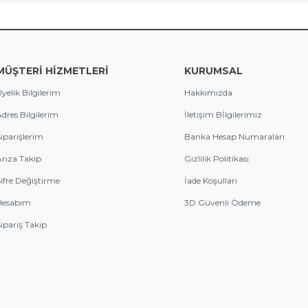
MÜŞTERİ HİZMETLERİ
KURUMSAL
yelik Bilgilerim
Hakkımızda
dres Bilgilerim
İletişim Bİlgilerimiz
iparişlerim
Banka Hesap Numaraları
rıza Takip
Gizlilik Politikası
ifre Değiştirme
İade Koşulları
Hesabım
3D Güvenli Ödeme
ipariş Takip