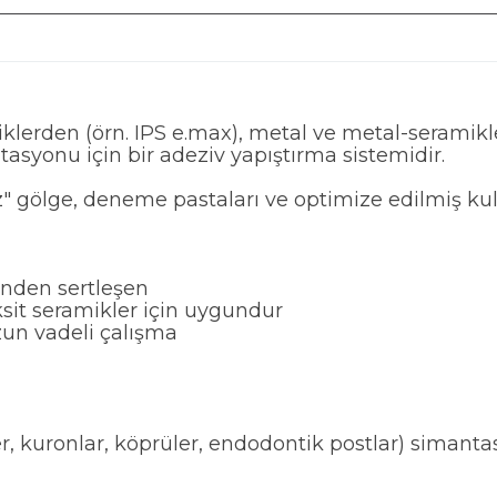
amiklerden (örn. IPS e.max), metal ve metal-serami
tasyonu için bir adeziv yapıştırma sistemidir.
z" gölge, deneme pastaları ve optimize edilmiş ku
inden sertleşen
oksit seramikler için uygundur
zun vadeli çalışma
ler, kuronlar, köprüler, endodontik postlar) simant