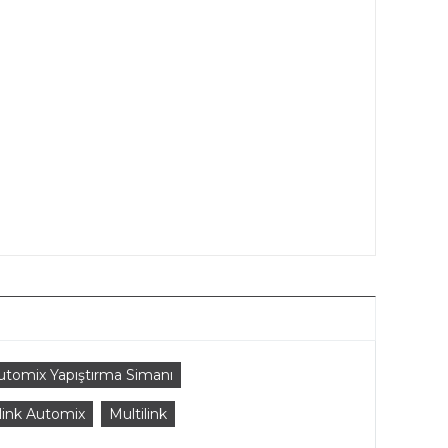
Automix Yapıştırma Simanı
link Automix
Multilink