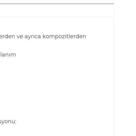
klerden ve ayrıca kompozitlerden
llanım
asyonu: