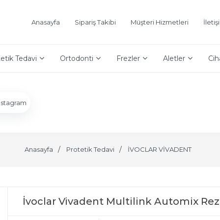
Anasayfa
Sipariş Takibi
Müşteri Hizmetleri
İleti
etik Tedavi
Ortodonti
Frezler
Aletler
Cih
nstagram
Anasayfa
Protetik Tedavi
İVOCLAR VİVADENT
İvoclar Vivadent Multilink Automix Rezi