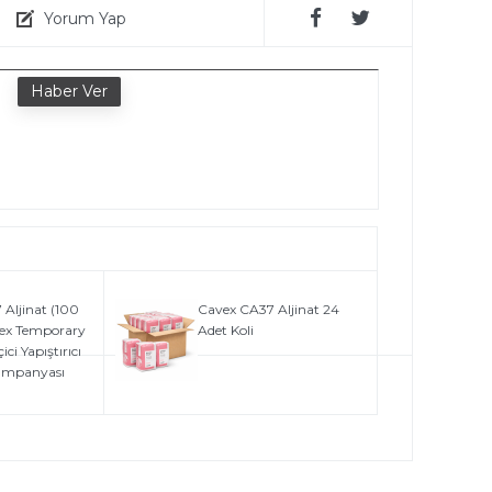
Yorum Yap
e
Aljinat (100
Cavex CA37 Aljinat 24
vex Temporary
Adet Koli
ci Yapıştırıcı
Kampanyası