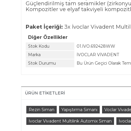
Güçlendirilmiş tam seramikler (zirkon
Kompozitler ve elyaf takviyeli kompozit
Paket İçeriği:
3x İvoclar Vivadent Multi
Diğer Özellikler
Stok Kodu
01.İVO.692428WW
Marka
İVOCLAR VİVADENT
Stok Durumu
Bu Ürün Geçici Olarak Te
ÜRÜN ETIKETLERI
Rezin Siman
Yapıştırma Simanı
Voclar Vivad
İvoclar Vivadent Multilink Automix Siman
İvocla