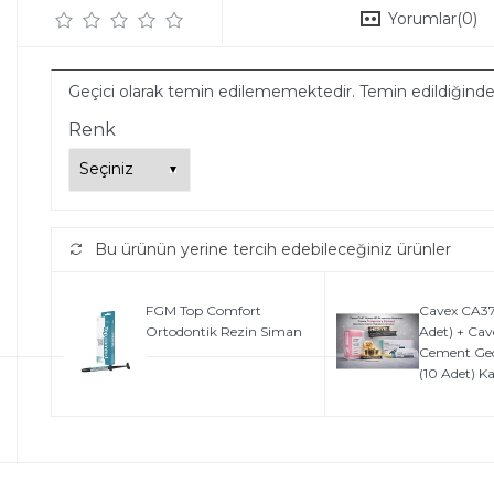
Yorumlar
(0)
Geçici olarak temin edilememektedir. Temin edildiğind
Renk
Bu ürünün yerine tercih edebileceğiniz ürünler
FGM Top Comfort
Cavex CA37 
Ortodontik Rezin Siman
Adet) + Ca
Cement Geçi
(10 Adet) 