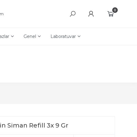
0
şim
azlar
Genel
Laboratuvar
n Siman Refill 3x 9 Gr