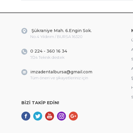
Şükraniye Mah. 6.Engin Sok.
No.4 Yıldırım / BURSA 16320
Ü
A
0 224 - 360 16 34
7/24 Teknik destek
S
A
imzadentalbursa@gmail.com
Tüm öneri ve şikayetleriniz için
Ş
S
BİZİ TAKİP EDİN!