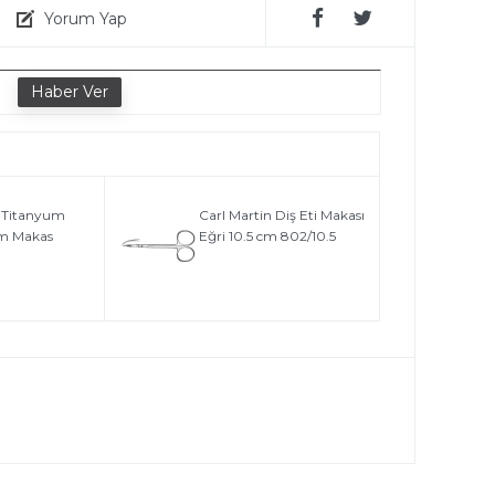
Yorum Yap
e
n Titanyum
Carl Martin Diş Eti Makası
cm Makas
Eğri 10.5 cm 802/10.5