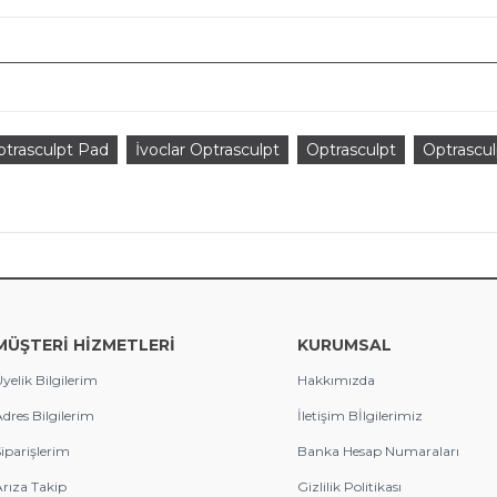
ptrasculpt Pad
İvoclar Optrasculpt
Optrasculpt
Optrascu
MÜŞTERİ HİZMETLERİ
KURUMSAL
yelik Bilgilerim
Hakkımızda
dres Bilgilerim
İletişim Bİlgilerimiz
iparişlerim
Banka Hesap Numaraları
rıza Takip
Gizlilik Politikası