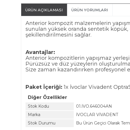
ÜRÜN AÇIKLAMASI
ÜRÜN YORUMLARI
Anterior kompozit malzemelerin yapışmaz
sunulan yüksek oranda sentetik köpük, d
şekillendirilmesini sağlar.
Avantajlar:
Anterior kompozitlerin yapışmaz yerleş
Pürüzsüz ve düz yüzeylerin oluşturulma
Size zaman kazandırırken profesyonel e
Paket İçeriği:
1x İvoclar Vivadent OptraS
Diğer Özellikler
Stok Kodu
01.İVO.646004AN
Marka
İVOCLAR VİVADENT
Stok Durumu
Bu Ürün Geçici Olarak Te