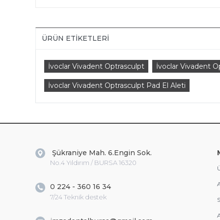
ÜRÜN ETIKETLERI
İvoclar Vivadent Optrasculpt
İvoclar Vivadent O
İvoclar Vivadent Optrasculpt Pad El Aleti
Şükraniye Mah. 6.Engin Sok.
No.4 Yıldırım / BURSA 16320
Ü
A
0 224 - 360 16 34
7/24 Teknik destek
S
A