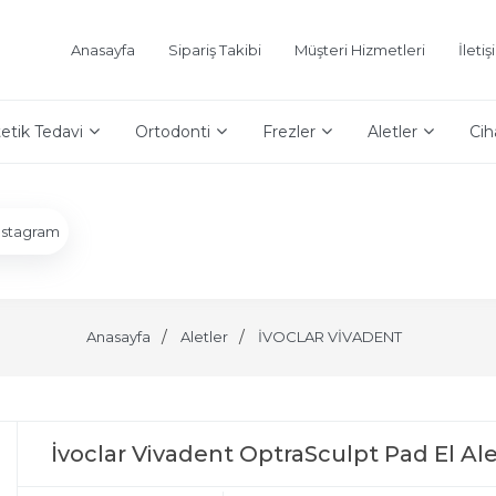
Anasayfa
Sipariş Takibi
Müşteri Hizmetleri
İleti
etik Tedavi
Ortodonti
Frezler
Aletler
Cih
nstagram
Anasayfa
Aletler
İVOCLAR VİVADENT
İvoclar Vivadent OptraSculpt Pad El Ale