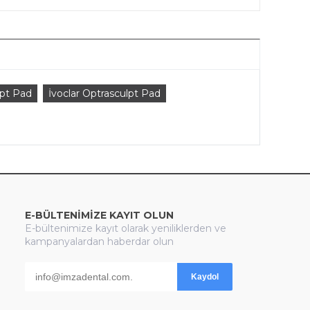
lpt Pad
İvoclar Optrasculpt Pad
E-BÜLTENİMİZE KAYIT OLUN
E-bültenimize kayıt olarak yeniliklerden ve
kampanyalardan haberdar olun
Kaydol