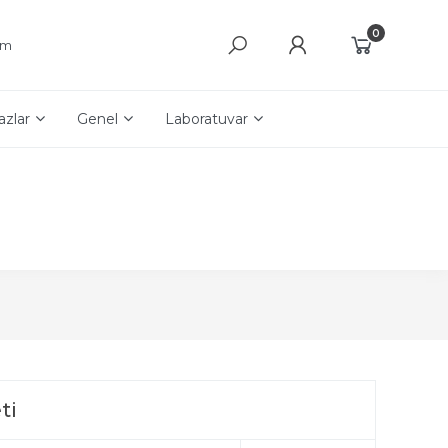
0
şim
azlar
Genel
Laboratuvar
ti