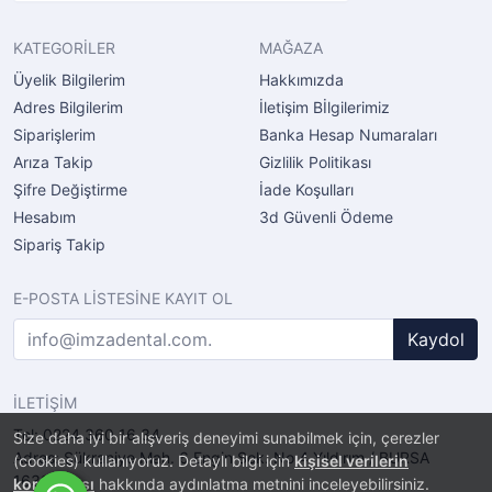
KATEGORİLER
MAĞAZA
Üyelik Bilgilerim
Hakkımızda
Adres Bilgilerim
İletişim Bİlgilerimiz
Siparişlerim
Banka Hesap Numaraları
Arıza Takip
Gizlilik Politikası
Şifre Değiştirme
İade Koşulları
Hesabım
3d Güvenli Ödeme
Sipariş Takip
E-POSTA LİSTESİNE KAYIT OL
Kaydol
İLETİŞİM
Tel: 0224 360 16 34
Size daha iyi bir alışveriş deneyimi sunabilmek için, çerezler
Adres: Şükraniye Mah. 6.Engin Sok. No.4 Yıldırım / BURSA
(cookies) kullanıyoruz. Detaylı bilgi için
kişisel verilerin
16320
korunması
hakkında aydınlatma metnini inceleyebilirsiniz.