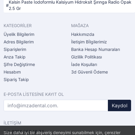
Kalsin Paste İodoformlu Kalsiyum Hidroksit Şırınga Radio Opak
2.5 Gr
KATEGORİLER
MAĞAZA
Üyelik Bilgilerim
Hakkımızda
Adres Bilgilerim
İletişim Bİlgilerimiz
Siparişlerim
Banka Hesap Numaraları
Arıza Takip
Gizlilik Politikası
Şifre Değiştirme
İade Koşulları
Hesabım
3d Güvenli Ödeme
Sipariş Takip
E-POSTA LİSTESİNE KAYIT OL
Kaydol
İLETİŞİM
Tel: 0224 360 16 34
Size daha iyi bir alışveriş deneyimi sunabilmek için, çerezler