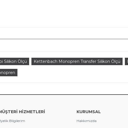
i Silikon Ölçü
Kettenbach Monopren Transfer Silikon Ölçü
onopren
MÜŞTERİ HİZMETLERİ
KURUMSAL
yelik Bilgilerim
Hakkımızda