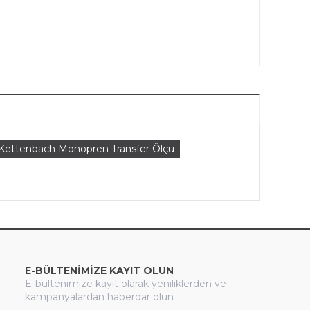
Kettenbach Monopren Transfer Ölçü
E-BÜLTENİMİZE KAYIT OLUN
E-bültenimize kayıt olarak yeniliklerden ve
kampanyalardan haberdar olun