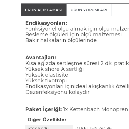
ÜRÜN AÇIKLAMASI
ÜRÜN YORUMLARI
Endikasyonları:
Fonksiyonel ölçü almak için ölçü malze
Besleme ölçüleri için ölçü malzemesi.
Bakır halkaların ölçülerinde.
Avantajları:
Kısa ağızda sertleşme süresi 2 dk. pratik 
Yüksek shore A sertliği
Yüksek elastisite
Yüksek tixotropi
Endikasyonları içinideal akışkanlık özelli
Dezenfeksiyonu kolaydır
Paket İçeriği:
1x Kettenbach Monopren T
Diğer Özellikler
Stok Kodu
01.KETTEN.28096