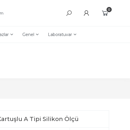
0
şim
azlar
Genel
Laboratuvar
rtuşlu A Tipi Silikon Ölçü