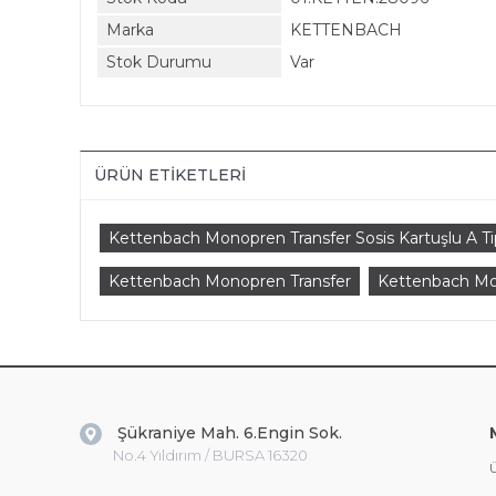
Marka
KETTENBACH
Stok Durumu
Var
ÜRÜN ETIKETLERI
Kettenbach Monopren Transfer Sosis Kartuşlu A Tip
Kettenbach Monopren Transfer
Kettenbach M
Şükraniye Mah. 6.Engin Sok.
No.4 Yıldırım / BURSA 16320
Ü