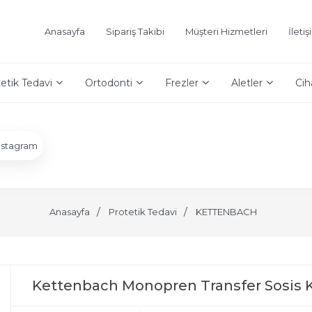
Anasayfa
Sipariş Takibi
Müşteri Hizmetleri
İleti
etik Tedavi
Ortodonti
Frezler
Aletler
Cih
nstagram
Anasayfa
Protetik Tedavi
KETTENBACH
Kettenbach Monopren Transfer Sosis Ka