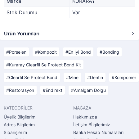
Marka
KURARAY
Stok Durumu
Var
Ürün Yorumları
Porselen
Kompozit
En İyi Bond
Bonding
Kuraray Clearfil Se Protect Bond Kit
Clearfil Se Protect Bond
Mine
Dentin
Kompomer
Restorasyon
Endirekt
Amalgam Dolgu
KATEGORİLER
MAĞAZA
Üyelik Bilgilerim
Hakkımızda
Adres Bilgilerim
İletişim Bİlgilerimiz
Siparişlerim
Banka Hesap Numaraları