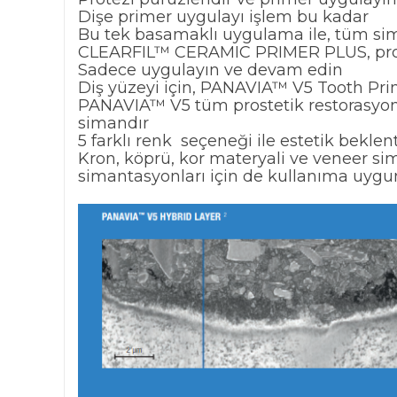
Dişe primer uygulayı işlem bu kadar
Bu tek basamaklı uygulama ile, tüm sima
CLEARFIL™ CERAMIC PRIMER PLUS, protezi
Sadece uygulayın ve devam edin
Diş yüzeyi için, PANAVIA™ V5 Tooth Pri
PANAVIA™ V5 tüm prostetik restorasyon
simandır
5 farklı renk seçeneği ile estetik beklenti
Kron, köprü, kor materyali ve veneer 
simantasyonları için de kullanıma uyg