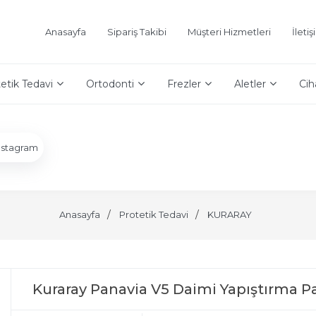
Anasayfa
Sipariş Takibi
Müşteri Hizmetleri
İleti
etik Tedavi
Ortodonti
Frezler
Aletler
Cih
nstagram
Anasayfa
Protetik Tedavi
KURARAY
Kuraray Panavia V5 Daimi Yapıştırma Pa