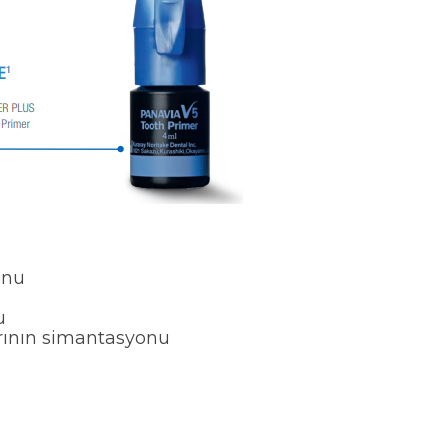
yonu
u
arının simantasyonu