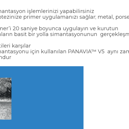
ntasyon işlemlerinizi yapabilirsiniz
nize primer uygulamanızı sağlar; metal, porsele
mer’i 20 saniye boyunca uygulayın ve kurutun
ların basit bir yolla simantasyonunun gerçekleş
leri karşılar
simantasyonu için kullanılan PANAVIA™ V5 aynı 
undur