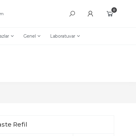
0
şim
azlar
Genel
Laboratuvar
ste Refil