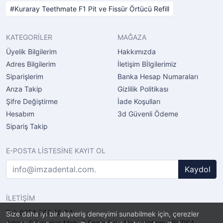
Kuraray Teethmate F1 Pit ve Fissür Örtücü Refill
KATEGORİLER
MAĞAZA
Üyelik Bilgilerim
Hakkımızda
Adres Bilgilerim
İletişim Bİlgilerimiz
Siparişlerim
Banka Hesap Numaraları
Arıza Takip
Gizlilik Politikası
Şifre Değiştirme
İade Koşulları
Hesabım
3d Güvenli Ödeme
Sipariş Takip
E-POSTA LİSTESİNE KAYIT OL
Kaydol
İLETİŞİM
Tel: 0224 360 16 34
Size daha iyi bir alışveriş deneyimi sunabilmek için, çerezler
Adres: Şükraniye Mah. 6.Engin Sok. No.4 Yıldırım / BURSA