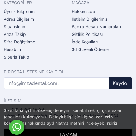
KATEGORİLER
MAĞAZA
Üyelik Bilgilerim
Hakkımızda
Adres Bilgilerim
İletişim Bİlgilerimiz
Siparişlerim
Banka Hesap Numaraları
Arıza Takip
Gizlilik Politikası
Şifre Değiştirme
İade Koşulları
Hesabım
3d Güvenli Ödeme
Sipariş Takip
E-POSTA LİSTESİNE KAYIT OL
Kaydol
İLETİŞİM
Tel: 0224 360 16 34
Size daha iyi bir alışveriş deneyimi sunabilmek için, çerezler
Adres: Şükraniye Mah. 6.Engin Sok. No.4 Yıldırım / BURSA
(cookies) kullanıyoruz. Detaylı bilgi için
kişisel verilerin
16320
korunması
hakkında aydınlatma metnini inceleyebilirsiniz.
TAMAM