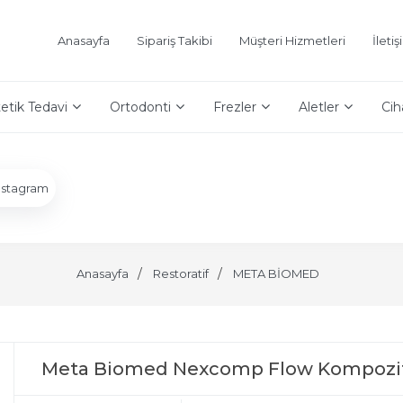
Anasayfa
Sipariş Takibi
Müşteri Hizmetleri
İleti
etik Tedavi
Ortodonti
Frezler
Aletler
Cih
nstagram
Anasayfa
Restoratif
META BİOMED
Meta Biomed Nexcomp Flow Kompozit 