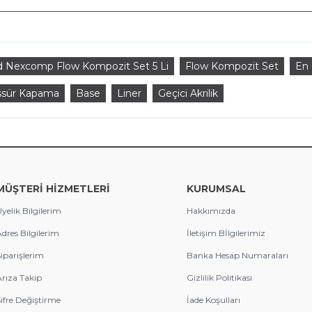
 Nexcomp Flow Kompozit Set 5 Li
Flow Kompozit Set
En 
ssür Kapama
Base
Liner
Geçici Akrilik
MÜŞTERİ HİZMETLERİ
KURUMSAL
yelik Bilgilerim
Hakkımızda
dres Bilgilerim
İletişim Bİlgilerimiz
iparişlerim
Banka Hesap Numaraları
rıza Takip
Gizlilik Politikası
ifre Değiştirme
İade Koşulları