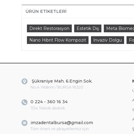
ÜRÜN ETIKETLERI
Direkt Restorasyon
Estetik Diş
Meta Biomed
Nano Hibrit Flow Kompozit
İnvaziv Dolgu
Fi
Şükraniye Mah. 6.Engin Sok.
No.4 Yıldırım / BURSA 16320
Ü
A
0 224 - 360 16 34
7/24 Teknik destek
S
A
imzadentalbursa@gmail.com
Tüm öneri ve şikayetleriniz için
Ş