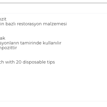
zit
zin bazlı restorasyon malzemesi
rak
asyonların tamirinde kullanılır
pozittir
ach with 20 disposable tips