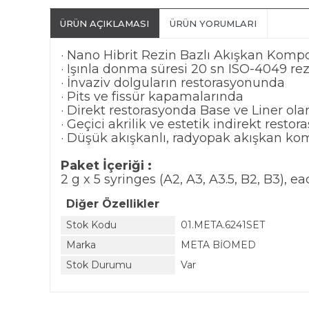
ÜRÜN AÇIKLAMASI
ÜRÜN YORUMLARI
· Nano Hibrit Rezin Bazlı Akışkan Kompo
· Işınla donma süresi 20 sn ISO-4049 re
· İnvaziv dolguların restorasyonunda
· Pits ve fissür kapamalarında
· Direkt restorasyonda Base ve Liner ola
· Geçici akrilik ve estetik indirekt restor
· Düşük akışkanlı, radyopak akışkan kom
Paket İçeriği :
2 g x 5 syringes (A2, A3, A3.5, B2, B3), e
Diğer Özellikler
Stok Kodu
01.META.6241SET
Marka
META BİOMED
Stok Durumu
Var