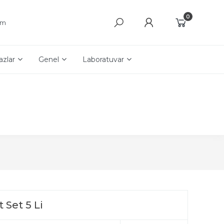
0
şim
azlar
Genel
Laboratuvar
Set 5 Li