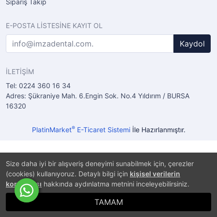
Sipariş Takip
E-POSTA LİSTESİNE KAYIT OL
Kaydol
İLETİŞİM
Tel: 0224 360 16 34
Adres: Şükraniye Mah. 6.Engin Sok. No.4 Yıldırım / BURSA
16320
®
PlatinMarket
E-Ticaret Sistemi
İle Hazırlanmıştır.
Size daha iyi bir alışveriş deneyimi sunabilmek için, çerezler
(cookies) kullanıyoruz. Detaylı bilgi için
kişisel verilerin
korunması
hakkında aydınlatma metnini inceleyebilirsiniz.
TAMAM