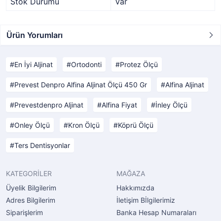
Stok Durumu
Var
Ürün Yorumları
En İyi Aljinat
Ortodonti
Protez Ölçü
Prevest Denpro Alfina Aljinat Ölçü 450 Gr
Alfina Aljinat
Prevestdenpro Aljinat
Alfina Fiyat
İnley Ölçü
Onley Ölçü
Kron Ölçü
Köprü Ölçü
Ters Dentisyonlar
KATEGORİLER
MAĞAZA
Üyelik Bilgilerim
Hakkımızda
Adres Bilgilerim
İletişim Bİlgilerimiz
Siparişlerim
Banka Hesap Numaraları